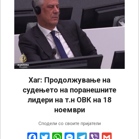
Хаг: Продолжување на
судењето на поранешните
лидери на т.н ОВК на 18
ноември
2024-
Сподели со своите пријатели
11-
08
Facebook
Twitter
WhatsApp
Messenger
Telegram
Viber
Gmail