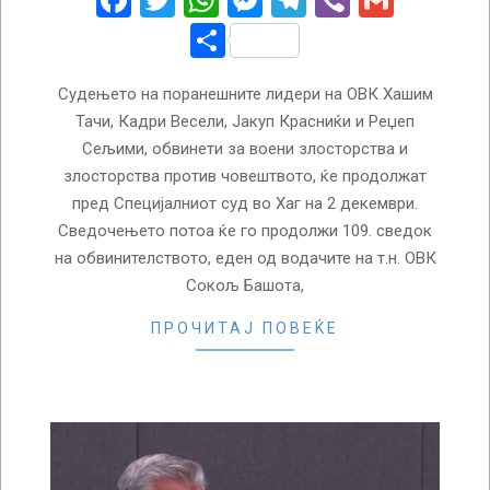
Facebook
Twitter
WhatsApp
Messenger
Telegram
Viber
Gmail
Share
Судењето на поранешните лидери на ОВК Хашим
Тачи, Кадри Весели, Јакуп Красниќи и Реџеп
Сељими, обвинети за воени злосторства и
злосторства против човештвото, ќе продолжат
пред Специјалниот суд во Хаг на 2 декември.
Сведочењето потоа ќе го продолжи 109. сведок
на обвинителството, еден од водачите на т.н. ОВК
Сокољ Башота,
ПРОЧИТАЈ ПОВЕЌЕ