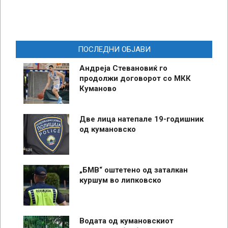
ПОСЛЕДНИ ОБЈАВИ
Андреја Стевановиќ го
продолжи договорот со МКК
Куманово
Две лица натепале 19-годишник
од кумановско
„БМВ“ оштетено од заталкан
куршум во липковско
Водата од кумановскиот