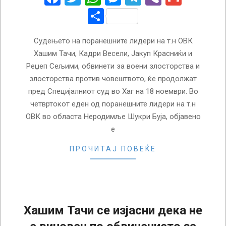
Share
Судењето на поранешните лидери на т.н ОВК
Хашим Тачи, Кадри Весели, Јакуп Красниќи и
Реџеп Сељими, обвинети за воени злосторства и
злосторства против човештвото, ќе продолжат
пред Специјалниот суд во Хаг на 18 ноември. Во
четвртокот еден од поранешните лидери на т.н
ОВК во областа Неродимље Шукри Буја, објавено
е
ПРОЧИТАЈ ПОВЕЌЕ
Хашим Тачи се изјасни дека не