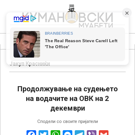
Skip
to
content
КУМАНОВСКИ
МУАБЕТИ
Primary
Navigation
Menu
Јакуп Красниќи
Продолжување на судењето
на водачите на ОВК на 2
декември
2024-
Сподели со своите пријатели
11-
29