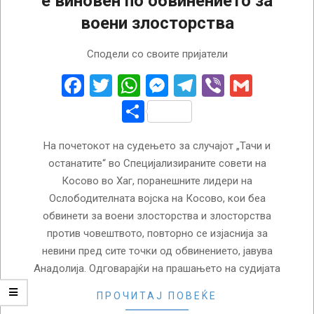
е виновен по обвинението за
воени злосторства
2023-
Сподели со своите пријатели
04-
03
Facebook
Twitter
WhatsApp
Messenger
Telegram
Viber
Gmail
Share
На почетокот на судењето за случајот „Тачи и
останатите“ во Специјализираните совети на
Косово во Хаг, поранешните лидери на
Ослободителната војска на Косово, кои беа
обвинети за воени злосторства и злосторства
против човештвото, повторно се изјаснија за
невини пред сите точки од обвинението, јавува
Анадолија. Одговарајќи на прашањето на судијата
ПРОЧИТАЈ ПОВЕЌЕ