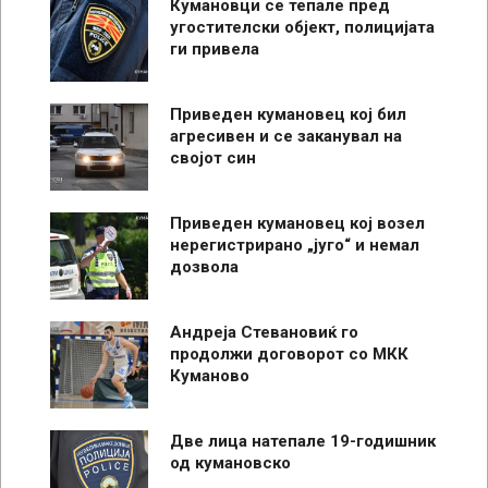
Кумановци се тепале пред
угостителски објект, полицијата
ги привела
Приведен кумановец кој бил
агресивен и се заканувал на
својот син
Приведен кумановец кој возел
нерегистрирано „југо“ и немал
дозвола
Андреја Стевановиќ го
продолжи договорот со МКК
Куманово
Две лица натепале 19-годишник
од кумановско