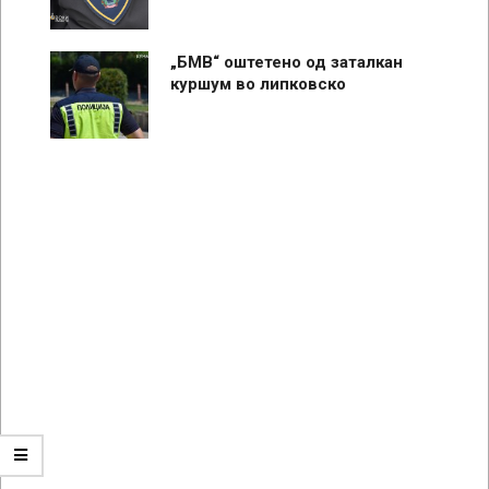
„БМВ“ оштетено од заталкан
куршум во липковско