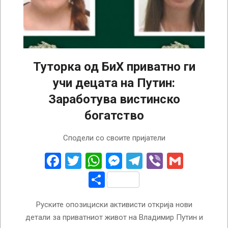
Туторка од БиХ приватно ги
учи децата на Путин:
Заработува вистинско
богатство
2025-
Сподели со своите пријатели
08-
16
Facebook
Twitter
WhatsApp
Messenger
Telegram
Viber
Gmail
Share
Руските опозициски активисти открија нови
детали за приватниот живот на Владимир Путин и