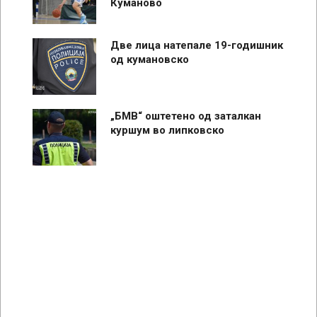
Куманово
Две лица натепале 19-годишник
од кумановско
„БМВ“ оштетено од заталкан
куршум во липковско