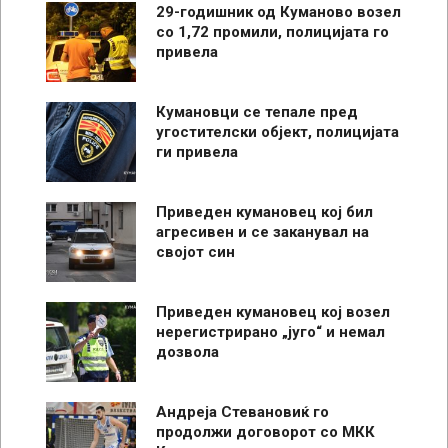
29-годишник од Куманово возел
со 1,72 промили, полицијата го
привела
Кумановци се тепале пред
угостителски објект, полицијата
ги привела
Приведен кумановец кој бил
агресивен и се заканувал на
својот син
Приведен кумановец кој возел
нерегистрирано „југо“ и немал
дозвола
Андреја Стевановиќ го
продолжи договорот со МКК