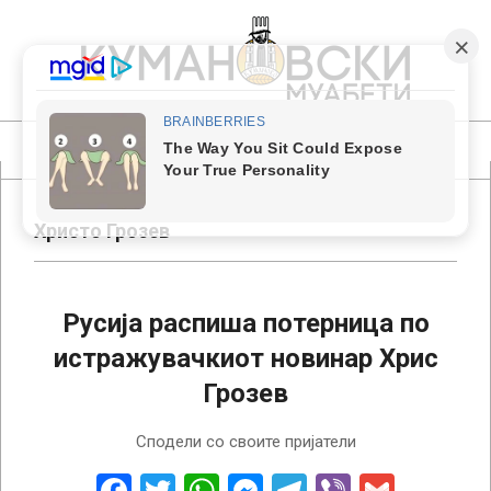
Skip
to
content
КУМАНОВСКИ
МУАБЕТИ
Primary
Navigation
Menu
Христо Грозев
Русија распиша потерница по
истражувачкиот новинар Хрис
Грозев
2022-
Сподели со своите пријатели
12-
26