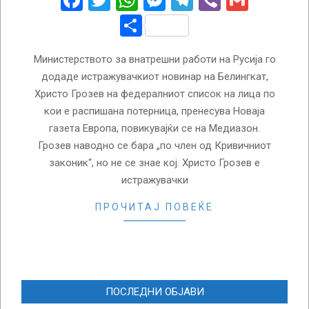
Facebook
Twitter
WhatsApp
Messenger
Telegram
Viber
Gmail
Share
Министерството за внатрешни работи на Русија го
додаде истражувачкиот новинар на Белингкат,
Христо Грозев на федералниот список на лица по
кои е распишана потерница, пренесува Новаја
газета Европа, повикувајќи се на Медиазон.
Грозев наводно се бара „по член од Кривичниот
законик“, но не се знае кој. Христо Грозев е
истражувачки
ПРОЧИТАЈ ПОВЕЌЕ
ПОСЛЕДНИ ОБЈАВИ