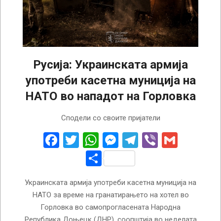
Русија: Украинската армија
употреби касетна муниција на
НАТО во нападот на Горловка
2024-
Сподели со своите пријатели
12-
16
Facebook
Twitter
WhatsApp
Messenger
Telegram
Viber
Gmail
Share
Украинската армија употреби касетна муниција на
НАТО за време на гранатирањето на хотел во
Горловка во самопрогласената Народна
Република Доњецк (ДНР), соопштија во неделата