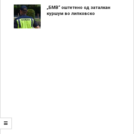
„БМВ“ оштетено од заталкан
куршум во липковско