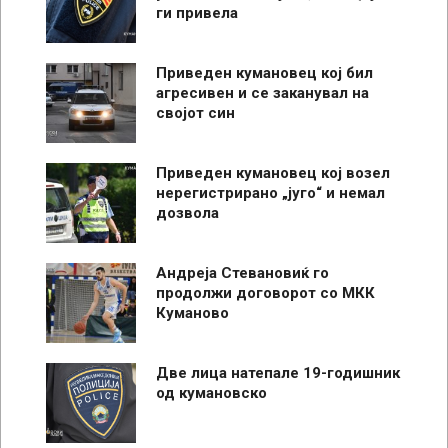
ги привела
Приведен кумановец кој бил
агресивен и се заканувал на
својот син
Приведен кумановец кој возел
нерегистрирано „југо“ и немал
дозвола
Андреја Стевановиќ го
продолжи договорот со МКК
Куманово
Две лица натепале 19-годишник
од кумановско