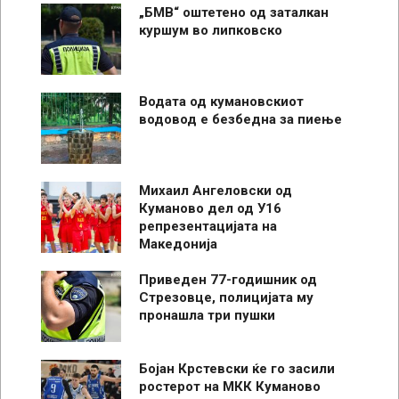
„БМВ“ оштетено од заталкан
куршум во липковско
Водата од кумановскиот
водовод е безбедна за пиење
Михаил Ангеловски од
Куманово дел од У16
репрезентацијата на
Македонија
Приведен 77-годишник од
Стрезовце, полицијата му
пронашла три пушки
Бојан Крстевски ќе го засили
ростерот на МКК Куманово