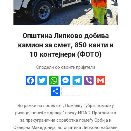
Општина Липково добива
камион за смет, 850 канти и
10 контејнери (ФОТО)
2022-
Сподели со своите пријатели
04-
14
Facebook
Twitter
WhatsApp
Messenger
Telegram
Viber
Gmail
Share
Во рамки на проектот „Помалку ѓубре, помалку
ризици, повеќе здравје“ преку ИПА 2 Програмата
за прекугранична соработка помеѓу Србија и
Северна Македонија, во општина Липково набавен