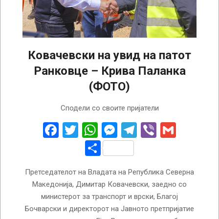
Ковачевски на увид на патот
Ранковце – Крива Паланка
(ФОТО)
2023-
Сподели со своите пријатели
04-
28
Facebook
Twitter
WhatsApp
Messenger
Telegram
Viber
Gmail
Share
Претседателот на Владата на Република Северна
Македонија, Димитар Ковачевски, заедно со
министерот за транспорт и врски, Благој
Бочварски и директорот на Јавното претпријатие