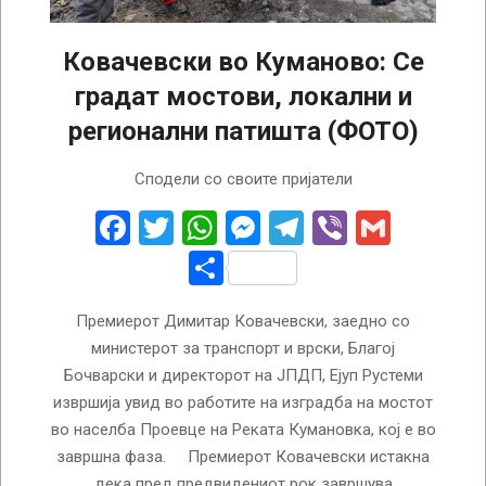
Ковачевски во Куманово: Се
градат мостови, локални и
регионални патишта (ФОТО)
2022-
Сподели со своите пријатели
12-
22
Facebook
Twitter
WhatsApp
Messenger
Telegram
Viber
Gmail
Share
Премиерот Димитар Ковачевски, заедно со
министерот за транспорт и врски, Благој
Бочварски и директорот на ЈПДП, Ејуп Рустеми
извршија увид во работите на изградба на мостот
во населба Проевце на Реката Кумановка, кој е во
завршна фаза. Премиерот Ковачевски истакна
дека пред предвидениот рок завршува