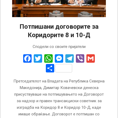
Потпишани договорите за
Коридорите 8 и 10-Д
2023-
Сподели со своите пријатели
02-
02
Facebook
Twitter
WhatsApp
Messenger
Telegram
Viber
Gmail
Share
Претседателот на Владата на Република Северна
Македонија, Димитар Ковачевски денеска
присуствуваше на потпишувањето на Договорот
за надзор и правен трансакциски советник за
изградба на Коридор 8 и Коридор 10-Д, каде
имаше обраќање. Договорот е потпишан со