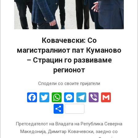
Ковачевски: Со
магистралниот пат Куманово
– Страцин го развиваме
регионот
2023-
Сподели со своите пријатели
05-
25
Facebook
Twitter
WhatsApp
Messenger
Telegram
Viber
Gmail
Share
Претседателот на Владата на Република Северна
Македонија, Димитар Ковачевски, заедно со