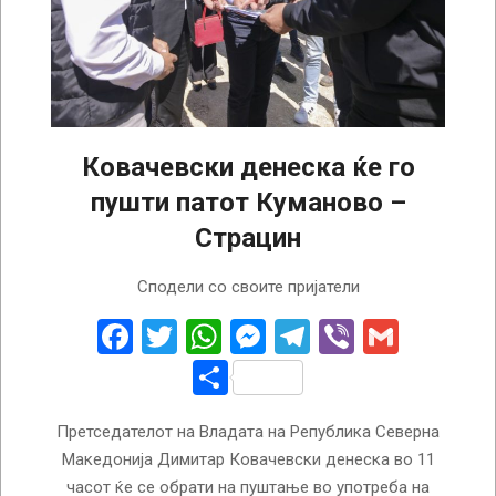
Ковачевски денеска ќе го
пушти патот Куманово –
Страцин
2023-
Сподели со своите пријатели
05-
25
Facebook
Twitter
WhatsApp
Messenger
Telegram
Viber
Gmail
Share
Претседателот на Владата на Република Северна
Македонија Димитар Ковачевски денеска во 11
часот ќе се обрати на пуштање во употреба на