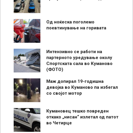
Од ноќеска поголемо
поевтинување на горивата
Интензивно се работи на
партерното уредување околу
Спортската сала во Куманово
(ФОТО)
Маж допирал 19-годишна
девојка во Куманово па избегал
со својот мотор
Кумановец тешко повреден
откако „нисан“ излетал од патот
во Четирце