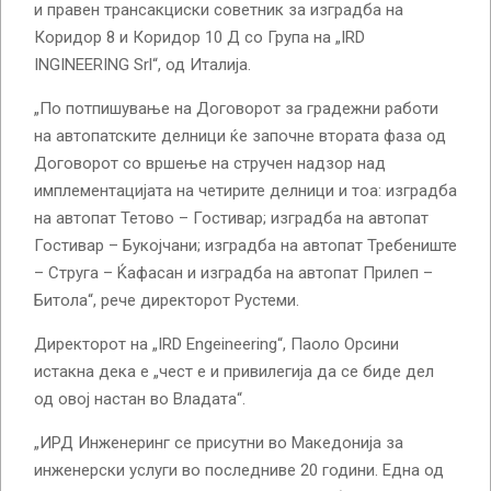
и правен трансакциски советник за изградба на
Коридор 8 и Коридор 10 Д со Група на „IRD
INGINEERING Srl“, од Италија.
„По потпишување на Договорот за градежни работи
на автопатските делници ќе започне втората фаза од
Договорот со вршење на стручен надзор над
имплементацијата на четирите делници и тоа: изградба
на автопат Тетово – Гостивар; изградба на автопат
Гостивар – Букојчани; изградба на автопат Требениште
– Струга – Ќафасан и изградба на автопат Прилеп –
Битола“, рече директорот Рустеми.
Директорот на „IRD Engeineering“, Паоло Орсини
истакна дека е „чест е и привилегија да се биде дел
од овој настан во Владата“.
„ИРД Инженеринг се присутни во Македонија за
инженерски услуги во последниве 20 години. Една од