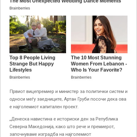
Првиот вицепремиер и министер за политички систем и
односи меѓу заедниците, Артан Груби посочи дека ова
е најголемиот капитален проект.
„Денеска навистина е историски ден за Република
Северна Македонија, како што рече и премиерот,
започнуваме изградба на најголемиот