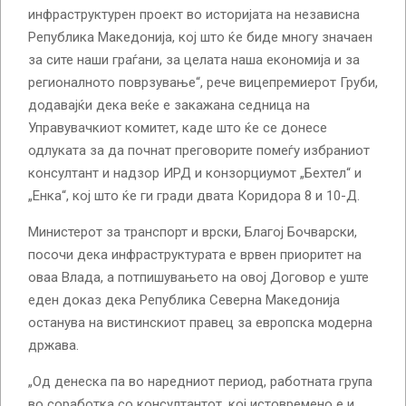
инфраструктурен проект во историјата на независна
Република Македонија, кој што ќе биде многу значаен
за сите наши граѓани, за целата наша економија и за
регионалното поврзување“, рече вицепремиерот Груби,
додавајќи дека веќе е закажана седница на
Управувачкиот комитет, каде што ќе се донесе
одлуката за да почнат преговорите помеѓу избраниот
консултант и надзор ИРД и конзорциумот „Бехтел“ и
„Енка“, кој што ќе ги гради двата Коридора 8 и 10-Д.
Министерот за транспорт и врски, Благој Бочварски,
посочи дека инфраструктурата е врвен приоритет на
оваа Влада, а потпишувањето на овој Договор е уште
еден доказ дека Република Северна Македонија
останува на вистинскиот правец за европска модерна
држава.
„Од денеска па во наредниот период, работната група
во соработка со консултантот, кој истовремено е и