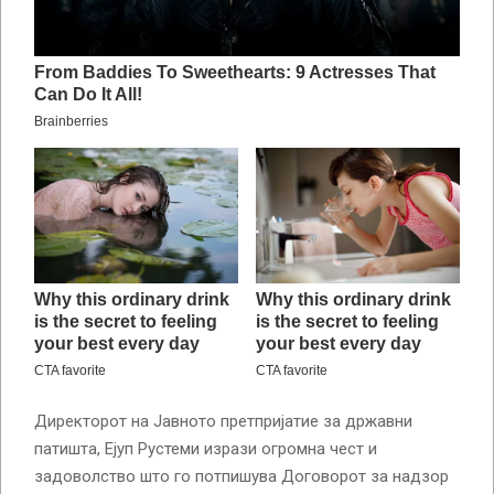
Директорот на Јавното претпријатие за државни
патишта, Ејуп Рустеми изрази огромна чест и
задоволство што го потпишува Договорот за надзор