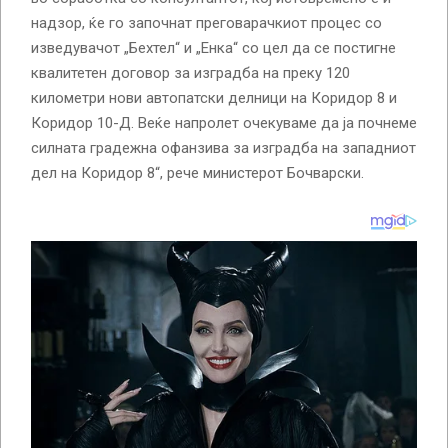
надзор, ќе го започнат преговарачкиот процес со
изведувачот „Бехтел“ и „Енка“ со цел да се постигне
квалитетен договор за изградба на преку 120
километри нови автопатски делници на Коридор 8 и
Коридор 10-Д. Веќе напролет очекуваме да ја почнеме
силната градежна офанзива за изградба на западниот
дел на Коридор 8“, рече министерот Бочварски.