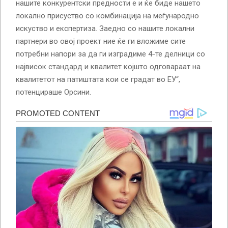
нашите конкурентски предности е и ќе биде нашето
локално присуство со комбинација на меѓународно
искуство и експертиза. Заедно со нашите локални
партнери во овој проект ние ќе ги вложиме сите
потребни напори за да ги изградиме 4-те делници со
највисок стандард и квалитет којшто одговараат на
квалитетот на патиштата кои се градат во ЕУ“,
потенцираше Орсини.