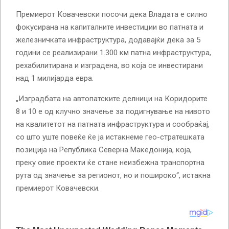
Премиерот Ковачевски посочи дека Владата е силно
фокусирана на капиталните инвестиции во патната и
железничката инфраструктура, додавајќи дека за 5
години се реализирани 1.300 км патна инфраструктура,
рехабилитирана и изградена, во која се инвестирани
над 1 милијарда евра.
„Изградбата на автопатските делници на Коридорите
8 и 10 е од клучно значење за подигнување на нивото
на квалитетот на патната инфраструктура и сообраќај,
со што уште повеќе ќе ја истакнеме гео-стратешката
позиција на Република Северна Македонија, која,
преку овие проекти ќе стане неизбежна транспортна
рута од значење за регионот, но и пошироко“, истакна
премиерот Ковачевски.