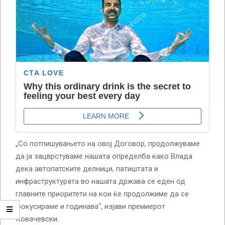
„Со потпишувањето на овој Договор, продолжуваме
да ја зацврстуваме нашата определба како Влада
дека автопатските делници, патиштата и
инфраструктурата во нашата држава се еден од
главните приоритети на кои ќе продолжиме да се
фокусираме и годинава“, изјави премиерот
Ковачевски.