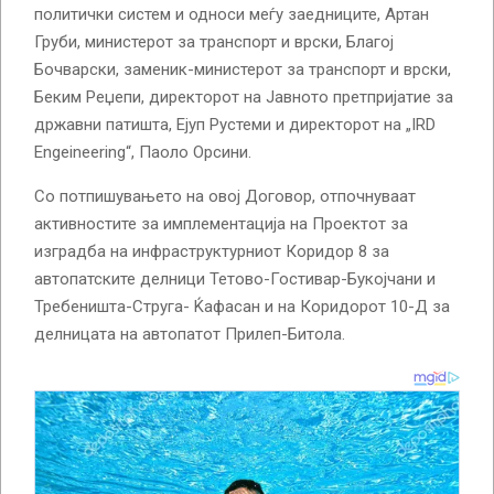
политички систем и односи меѓу заедниците, Артан
Груби, министерот за транспорт и врски, Благој
Бочварски, заменик-министерот за транспорт и врски,
Беким Реџепи, директорот на Јавното претпријатие за
државни патишта, Ејуп Рустеми и директорот на „IRD
Engeineering“, Паоло Орсини.
Со потпишувањето на овој Договор, отпочнуваат
активностите за имплементација на Проектот за
изградба на инфраструктурниот Коридор 8 за
автопатските делници Тетово-Гостивар-Букојчани и
Требеништа-Струга- Ќафасан и на Коридорот 10-Д за
делницата на автопатот Прилеп-Битола.