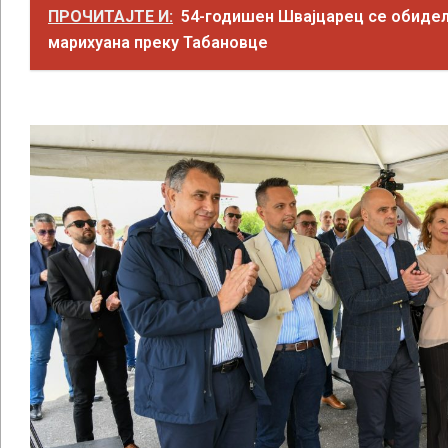
ПРОЧИТАЈТЕ И:
54-годишен Швајцарец се обидел
марихуана преку Табановце