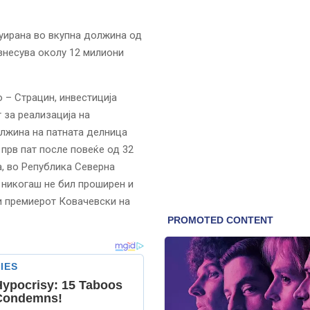
руирана во вкупна должина од
изнесува околу 12 милиони
 – Страцин, инвестиција
 за реализација на
олжина на патната делница
 прв пат после повеќе од 32
, во Република Северна
 никогаш не бил проширен и
си премиерот Ковачевски на