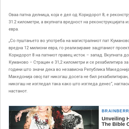
Оваа патна делница, која е дел од Коридорот 8, е реконст
31.2 километри, а вкупната вредност на реконструкцијата 
евра.
„Со пуштањето во употреба на магистралниот пат Куманово
вредна 12 милиони евра, го реализираме зацртаниот проект
Коридорот 8 на патниот правец исток – запад. Вкупната д
Куманово – Страцин е 31,2 километри и се рехабилитира за
години што значи дека во независна Република Македонија
Македонија овој пат никогаш досега не бил рехабилитиран,
никогаш не изгледал така како што изгледа денес“, нагла
настанот.