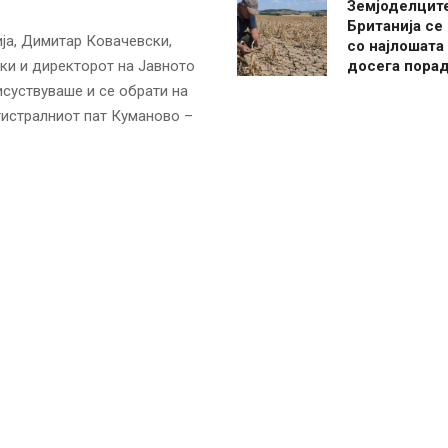
Земјоделцит
Британија се
ја, Димитар Ковачевски,
со најлошата
ски и директорот на Јавното
досега пора
исуствуваше и се обрати на
гистралниот пат Куманово –