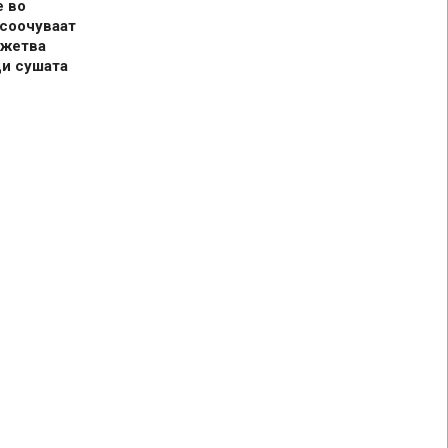
е во
 соочуваат
 жетва
ди сушата