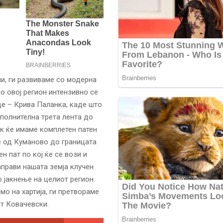
и, ги развиваме со модерна
во овој регион интензивно се
е – Крива Паланка, каде што
полнителна трета лента до
ак ќе имаме комплетен патен
е од Куманово до границата
н пат по кој ќе се вози и
аправи нашата земја клучен
 јакнење на целиот регион.
мо на хартија, ги претвораме
от Ковачевски.