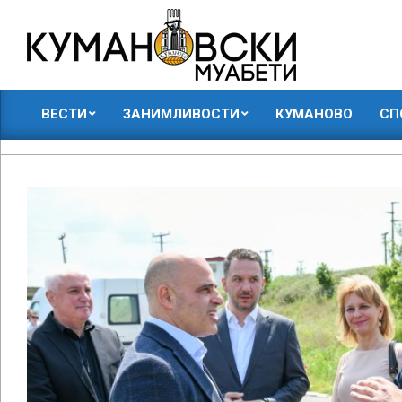
Skip
to
content
КУМАНОВСКИ
ВЕСТИ
ЗАНИМЛИВОСТИ
КУМАНОВО
СП
МУАБЕТИ
Primary
Navigation
Menu