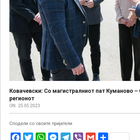
Ковачевски: Со магистралниот пат Куманово – 
регионот
ON:
25.05.2023
Сподели со своите пријатели
Facebook
Twitter
WhatsApp
Messenger
Telegram
Viber
Gmail
Share