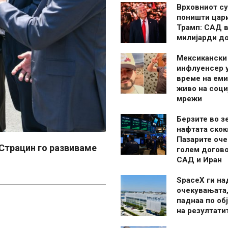
Врховниот су
поништи цар
Трамп: САД в
милијарди д
Мексикански
инфлуенсер 
време на ем
живо на соци
мрежи
Берзите во з
нафтата скок
Пазарите оче
Страцин го развиваме
голем догово
САД и Иран
SpaceX ги н
очекувањата,
паднаа по об
на резултати