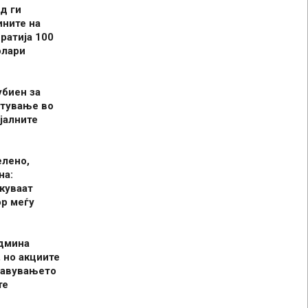
д ги
ините на
ратија 100
олари
убиен за
итување во
јалните
елено,
на:
куваат
р меѓу
админа
 но акциите
јавувањето
те