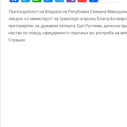
Претседателот на Владата на Република Северна Македони
заедно со министерот за транспорт и врски, Благој Бочвар
претпријатие за државни патишта, Ејуп Рустеми, денеска пр
настан по повод официјалното пуштање во употреба на ма
Страцин.