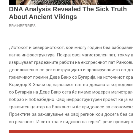
„Истокот и североистокот, кои многу години беа заборавен
патна инфраструктура. Покрај овој магистрален пат, токму 
извршуваат градежните работи на експресниот пат Ранковц
дополнително со реконструкцијата и проширувањето со до
граничниот премин Деве Баир со Бугарија, на источниот кр
Коридор 8. Значи од најлошиот пат во државата кој водеш
со Бугарија на Деве Баир сега ќе имаме модерен магистрале
побрзо и побезбедно. Овој инфраструктурен проект ќе ја н
транзитен центар на Балканот и ќе придонесе за економско
Проектите за заживување на овој регион кои досега беа са
во реалност. И сето тоа е видливо на терен“, рече премиер