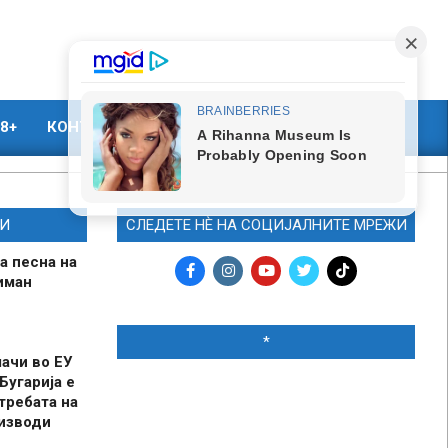
8+
КОНТАКТ
МАРКЕТИНГ
И
СЛЕДЕТЕ НЀ НА СОЦИЈАЛНИТЕ МРЕЖИ
а песна на
иман
*
шачи во ЕУ
Бугарија е
требата на
оизводи