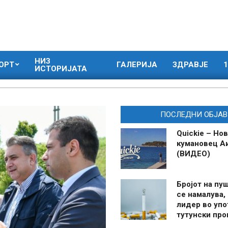
НИЗ
ОРТ
ГАЛЕРИЈА
ЗДРАВЈЕ
1
ИСТОРИЈАТА
ПОСЛЕДНИ ОБЈАВ
Quickie – Нов
кумановец А
(ВИДЕО)
Бројот на пу
се намалува, 
лидер во упо
тутунски пр