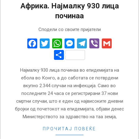
Африка. Најмалку 930 лица
починаа
2026-
Сподели со своите пријатели
07-
20
Facebook
Twitter
WhatsApp
Messenger
Telegram
Viber
Gmail
Share
Најмалку 930 лица починаа во епидемијата на
ебола во Конго, а до саботата се потврдени
вкупно 2.344 случаи на инфекција. Само во
последните 24 часа се регистрирани 37 нови
смртни случаи, што е еден од највисоките дневни
бројки од почетокот на епидемијата, објави денес
Министерството за здравство на таа земја,
ПРОЧИТАЈ ПОВЕЌЕ