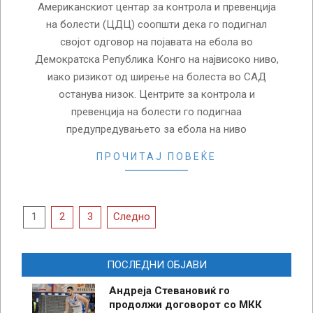
Американскиот центар за контрола и превенција
на болести (ЦДЦ) соопшти дека го подигнал
својот одговор на појавата на ебола во
Демократска Република Конго на највисоко ниво,
иако ризикот од ширење на болеста во САД
останува низок. Центрите за контрола и
превенција на болести го подигнаа
предупредувањето за ебола на ниво
ПРОЧИТАЈ ПОВЕЌЕ
Posts
1
2
3
Следно
pagination
ПОСЛЕДНИ ОБЈАВИ
Андреја Стевановиќ го
продолжи договорот со МКК