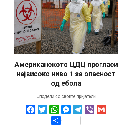
Американското ЦДЦ прогласи
највисоко ниво 1 за опасност
од ебола
2026-
Сподели со своите пријатели
06-
27
Facebook
Twitter
WhatsApp
Messenger
Telegram
Viber
Gmail
Share