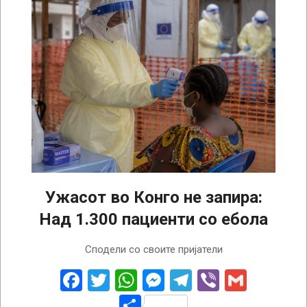
Ужасот во Конго не запира:
Над 1.300 пациенти со ебола
2026-
Сподели со своите пријатели
06-
30
Facebook
Twitter
WhatsApp
Messenger
Telegram
Viber
Gmail
Share