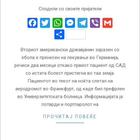
2026-
Сподели со своите пријатели
07-
13
Facebook
Twitter
WhatsApp
Messenger
Telegram
Viber
Gmail
Share
Вториот американски државјанин заразен со
ебола е пренесен на лекување во Германија,
речиси два месеци откако првиот пациент од САД
со истата болест пристигна во таа земја.
Пациентот во текот на ноќта слетал на
аеродромот во Франкфурт, од каде бил префрлен
во Универзитетската болница. Информацијата ја
потврди и портпаролот на
ПРОЧИТАЈ ПОВЕЌЕ