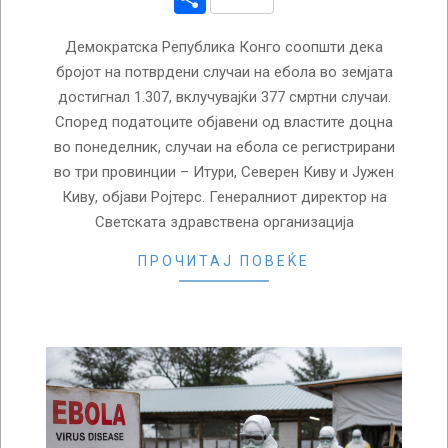
Демократска Република Конго соопшти дека
бројот на потврдени случаи на ебола во земјата
достигнал 1.307, вклучувајќи 377 смртни случаи.
Според податоците објавени од властите доцна
во понеделник, случаи на ебола се регистрирани
во три провинции – Итури, Северен Киву и Јужен
Киву, објави Ројтерс. Генералниот директор на
Светската здравствена организација
ПРОЧИТАЈ ПОВЕЌЕ