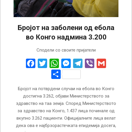
Бројот на заболени од ебола
во Конго надмина 3.200
2026-
Сподели со своите пријатели
07-
29
Facebook
Twitter
WhatsApp
Messenger
Telegram
Viber
Gmail
Share
Бројот на потврдени случаи на ебола во Конго
достигна 3.262, објави Министерството за
здравство на таа земја. Според Министерството
за здравство на Конго, 1.437 лица починале од
вкупно 3.262 пациенти. Официјалните лица велат
дека ова е најбрзорастечката епидемија досега,