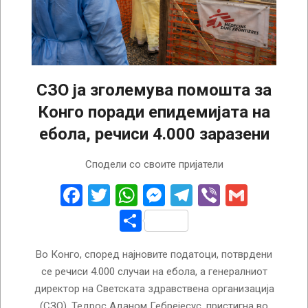
СЗО ја зголемува помошта за
Конго поради епидемијата на
ебола, речиси 4.000 заразени
2026-
Сподели со своите пријатели
08-
05
Facebook
Twitter
WhatsApp
Messenger
Telegram
Viber
Gmail
Share
Во Конго, според најновите податоци, потврдени
се речиси 4.000 случаи на ебола, а генералниот
директор на Светската здравствена организација
(СЗО), Тедрос Аданом Гебрејесус, пристигна во