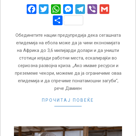
30
Facebook
Twitter
WhatsApp
Messenger
Telegram
Viber
Gmail
Share
Обединетите нации предупредија дека сегашната
епидемија на ебола може да ја чини економијата
на Африка до 3,6 милијарди долари и да уништи
стотици илјади работни места, ескалирајќи во
сериозна развојна криза. „Ако имаме ресурси и
преземеме чекори, можеме да ја ограничиме оваа
епидемија и да спречиме понатамошни загуби“,
рече Дамиен
ПРОЧИТАЈ ПОВЕЌЕ