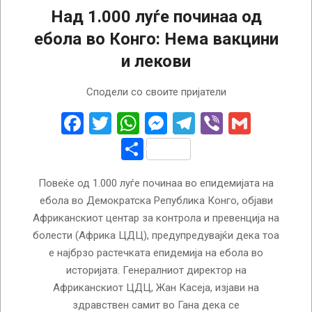
Над 1.000 луѓе починаа од
ебола во Конго: Нема вакцини
и лекови
2026-
Сподели со своите пријатели
07-
24
Facebook
Twitter
WhatsApp
Messenger
Telegram
Viber
Gmail
Share
Повеќе од 1.000 луѓе починаа во епидемијата на
ебола во Демократска Република Конго, објави
Африканскиот центар за контрола и превенција на
болести (Африка ЦДЦ), предупредувајќи дека тоа
е најбрзо растечката епидемија на ебола во
историјата. Генералниот директор на
Африканскиот ЦДЦ, Жан Касеја, изјави на
здравствен самит во Гана дека се