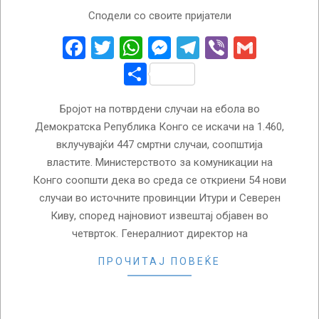
2026-
Сподели со своите пријатели
07-
03
Facebook
Twitter
WhatsApp
Messenger
Telegram
Viber
Gmail
Share
Бројот на потврдени случаи на ебола во
Демократска Република Конго се искачи на 1.460,
вклучувајќи 447 смртни случаи, соопштија
властите. Министерството за комуникации на
Конго соопшти дека во среда се откриени 54 нови
случаи во источните провинции Итури и Северен
Киву, според најновиот извештај објавен во
четврток. Генералниот директор на
ПРОЧИТАЈ ПОВЕЌЕ