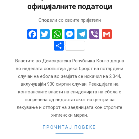
официјалните податоци
2026-
Сподели со своите пријатели
07-
20
Facebook
Twitter
WhatsApp
Messenger
Telegram
Viber
Gmail
Share
Властите во Демократска Република Конго доцна
во неделата соопштија дека бројот на потврдени
случаи на ебола во земјата се искачил на 2.344,
вклучувајќи 930 смртни случаи. Реакцијата на
конгоанските власти на епидемијата на ебола е
попречена од недостатокот на центри за
лекување и отпорот на заедницата кон строгите
хигиенски мерки,
ПРОЧИТАЈ ПОВЕЌЕ