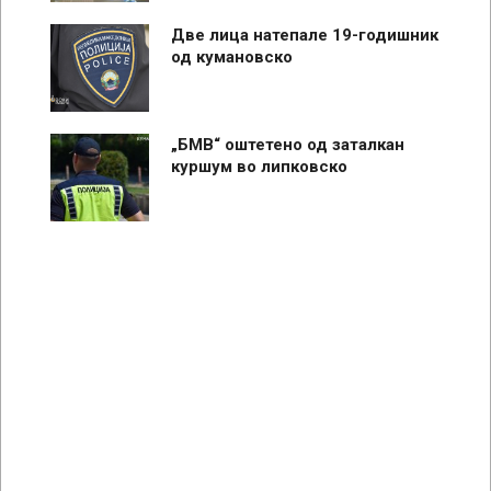
Две лица натепале 19-годишник
од кумановско
„БМВ“ оштетено од заталкан
куршум во липковско