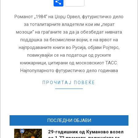
Share
Романот „1984“ на Џорџ Орвел, футуристичко дело
за тоталитарните владетели кои им „перат
мозоци“ на граѓаните за да ја обезбедат нивната
поддршка за бесмислени војни, е на врвот на
најпродаваните книги во Русија, објави Ројтерс,
повикувајќи се на податоци од руските
книжарници, цитирани од московскиот ТАСС.
Најпопуларното футуристичко дело годинава
ПРОЧИТАЈ ПОВЕЌЕ
ПОСЛЕДНИ ОБЈАВИ
29-годишник од Куманово возел