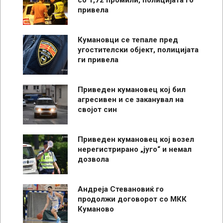
со 1,72 промили, полицијата го
привела
Кумановци се тепале пред
угостителски објект, полицијата
ги привела
Приведен кумановец кој бил
агресивен и се заканувал на
својот син
Приведен кумановец кој возел
нерегистрирано „југо“ и немал
дозвола
Андреја Стевановиќ го
продолжи договорот со МКК
Куманово