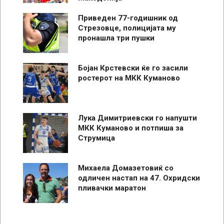
Приведен 77-годишник од
Стрезовце, полицијата му
пронашла три пушки
Бојан Крстевски ќе го засили
ростерот на МКК Куманово
Лука Димитриевски го напушти
МКК Куманово и потпиша за
Струмица
Михаела Домазетовиќ со
одличен настап на 47. Охридски
пливачки маратон