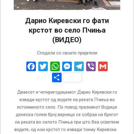
Дарио Киревски го фати
крстот во село Пчиња
(ВИДЕО)
2025-
Сподели со своите пријатели
01-
19
Facebook
Twitter
WhatsApp
Messenger
Telegram
Viber
Gmail
Share
Дваесет и четиригодишниот Дарио Киревски го
извади крстот од водите на реката Пчиња во
истоименото село. По повод празникот Водици
денеска голем број верници се собраа на брегот
на реката во селото Пчиња при што беа осветени
водите, од кои крстот го извади токму Киревски.