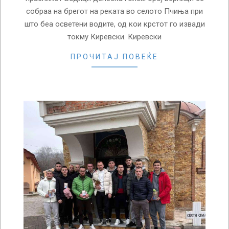
собраа на брегот на реката во селото Пчиња при
што беа осветени водите, од кои крстот го извади
токму Киревски. Киревски
ПРОЧИТАЈ ПОВЕЌЕ