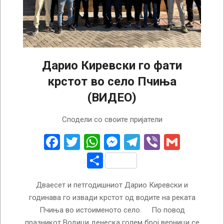
Дарио Киревски го фати
крстот во село Пчиња
(ВИДЕО)
2026-
Сподели со своите пријатели
01-
19
Facebook
Twitter
WhatsApp
Messenger
Telegram
Viber
Gmail
Share
Дваесет и петгодишниот Дарио Киревски и
годинава го извади крстот од водите на реката
Пчиња во истоименото село. По повод
празникот Водици денеска голем број верници се