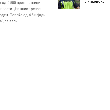
липковско
 од 4.500 претплатници
 власти. „Нижниот регион
оден. Повеќе од 4,5 илјади
“, се вели