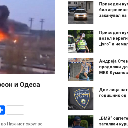
Приведен ку
бил агресиве
заканувал на
Приведен ку
возел нерег
„југо“ и нема
Андреја Стев
продолжи до
МКК Куманов
рсон и Одеса
Две лица нат
годишник од
r
am
r
mail
Share
„БМВ“ оштете
 во Нижниот округ во
заталкан кур