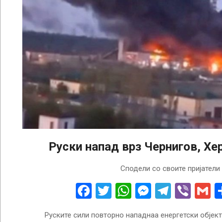
Руски напад врз Чернигов, Хе
2025-
Сподели со своите пријатели
10-
08
Facebook
Twitter
WhatsApp
Messenge
Telegr
Vibe
G
Руските сили повторно нападнаа енергетски објект