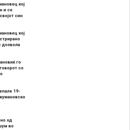
мановец кој
н и се
 својот син
мановец кој
истрирано
л дозвола
ановиќ го
говорот со
о
епале 19-
 кумановско
но од
шум во