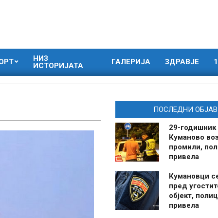
НИЗ
ОРТ
ГАЛЕРИЈА
ЗДРАВЈЕ
1
ИСТОРИЈАТА
ПОСЛЕДНИ ОБЈАВ
29-годишник
Куманово воз
промили, пол
привела
Кумановци с
пред угостит
објект, полиц
привела