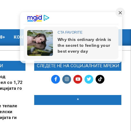
8+
КОНТАКТ
МАРКЕТИНГ
И
СЛЕДЕТЕ НЀ НА СОЦИЈАЛНИТЕ МРЕЖИ
 од
ел со 1,72
ицијата го
*
е тепале
елски
ијата ги