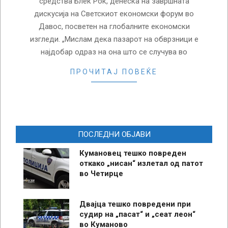
средства Блек Рок, денеска на завршната
дискусија на Светскиот економски форум во
Давос, посветен на глобалните економски
изгледи. „Мислам дека пазарот на обврзници е
најдобар одраз на она што се случува во
ПРОЧИТАЈ ПОВЕЌЕ
ПОСЛЕДНИ ОБЈАВИ
Кумановец тешко повреден
откако „нисан“ излетал од патот
во Четирце
Двајца тешко повредени при
судир на „пасат“ и „сеат леон“
во Куманово