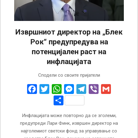
Извршниот директор на „Блек
Рок“ предупредува на
потенцијален раст на
инфлацијата
2025-
Сподели со своите пријатели
01-
24
Facebook
Twitter
WhatsApp
Messenger
Telegram
Viber
Gmail
Share
Инфлацијата може повторно да се зголеми,
предупреди Лари Финк, извршен директор на
најголемиот светски фонд за управување со