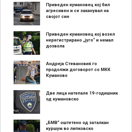
Приведен кумановец кој бил
агресивен и се заканувал на
својот син
Приведен кумановец кој возел
нерегистрирано „југо“ и немал
дозвола
Андреја Стевановиќ го
продолжи договорот со МКК
Куманово
Две лица натепале 19-годишник
од кумановско
„БМВ“ оштетено од заталкан
куршум во липковско