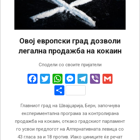
Овој европски град дозволи
легална продажба на кокаин
2023-
Сподели со своите пријатели
06-
22
Facebook
Twitter
WhatsApp
Messenger
Telegram
Viber
Gmail
Share
Главниот град на Швајцарија, Берн, започнува
експериментална програма за контролирана
продажба на кокаин, откако градскиот парламент
го усвои предлогот на Алтернативната левица со
43 гласа за и 18 против. Иако циниците ќе речат