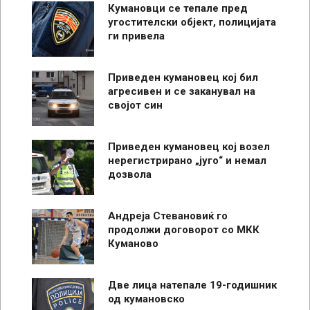
Кумановци се тепале пред
угостителски објект, полицијата
ги привела
Приведен кумановец кој бил
агресивен и се заканувал на
својот син
Приведен кумановец кој возел
нерегистрирано „југо“ и немал
дозвола
Андреја Стевановиќ го
продолжи договорот со МКК
Куманово
Две лица натепале 19-годишник
од кумановско