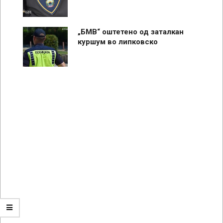
„БМВ“ оштетено од заталкан
куршум во липковско