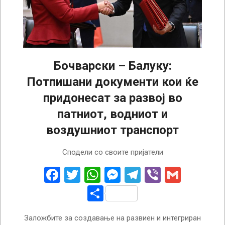
Бочварски – Балуку:
Потпишани документи кои ќе
придонесат за развој во
патниот, водниот и
воздушниот транспорт
2022-
Сподели со своите пријатели
11-
14
Facebook
Twitter
WhatsApp
Messenger
Telegram
Viber
Gmail
Share
Заложбите за создавање на развиен и интегриран