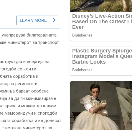
е унапредува билатералната
аше министерот за транспорт
структура и енергија на
погодби со кои ги
бната соработка и
звој на регионот и
времиња бараат особена
вија за да ги минимизираме
ска криза и можам да кажам
вие меморандуми и спогодби
ашата соработка и ќе донесат
“ – истакна министерот за