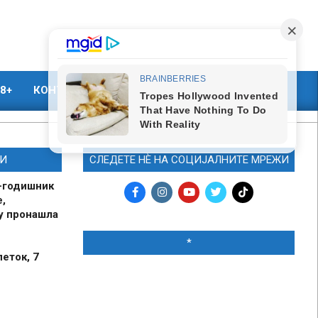
8+
КОНТАКТ
МАРКЕТИНГ
И
СЛЕДЕТЕ НЀ НА СОЦИЈАЛНИТЕ МРЕЖИ
-годишник
,
у пронашла
*
петок, 7