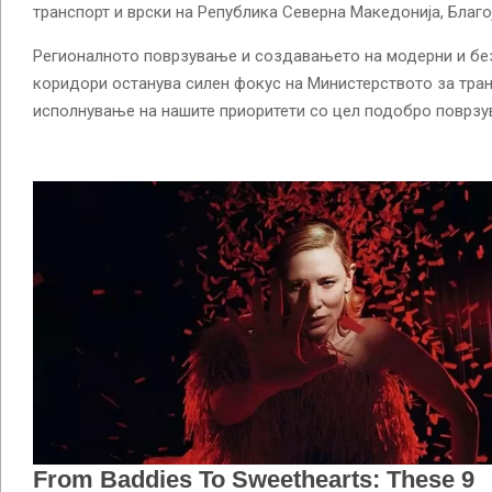
транспорт и врски на Република Северна Македонија, Благо
Регионалното поврзување и создавањето на модерни и бе
коридори останува силен фокус на Министерството за тран
исполнување на нашите приоритети со цел подобро поврзу