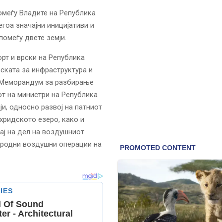
меѓу Владите на Република
гоа значајни иницијативи и
омеѓу двете земји.
рт и врски на Република
рската за инфраструктура и
а Меморандум за разбирање
т на министри на Република
ји, односно развој на патниот
хридското езеро, како и
ај на дел на воздушниот
ародни воздушни операции на