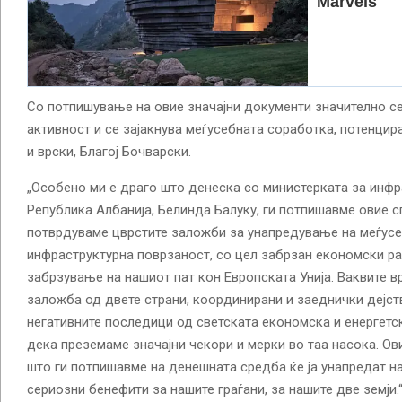
Со потпишување на овие значајни документи значително с
активност и се зајакнува меѓусебната соработка, потенцир
и врски, Благој Бочварски.
„Особено ми е драго што денеска со министерката за инфра
Република Албанија, Белинда Балуку, ги потпишавме овие с
потврдуваме цврстите заложби за унапредување на меѓусе
инфраструктурна поврзаност, со цел забрзан економски ра
забрзување на нашиот пат кон Европската Унија. Ваквите 
заложба од двете страни, координирани и заеднички дејст
негативните последици од светската економска и енергет
дека преземаме значајни чекори и мерки во таа насока. О
што ги потпишавме на денешната средба ќе ја унапредат н
сериозни бенефити за нашите граѓани, за нашите две земји.