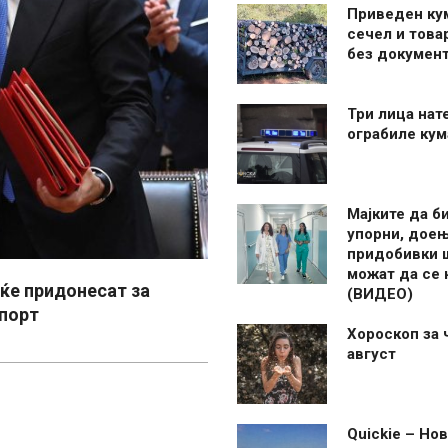
Приведен ку
сечел и това
без документ
Три лица нат
ограбиле ку
Мајките да б
упорни, дое
придобивки 
можат да се
ќе придонесат за
(ВИДЕО)
спорт
Хороскоп за 
август
Quickie – Нов