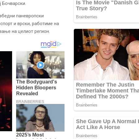
ј Бочварски.
збедни паневропски
спорт и врски, работиме на
вање на целиот регион.