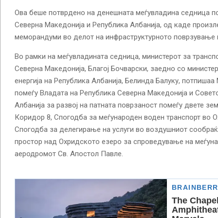
Ова беше потврдено на денешната меѓувладина седница по
Северна Македонија и Република Албанија, од каде произле
меморандуми во делот на инфраструктурното поврзување п
Во рамки на меѓувладината седница, министерот за транспо
Северна Македонија, Благој Бочварски, заедно со министе
енергија на Република Албанија, Белинда Балуку, потпиша
помеѓу Владата на Република Северна Македонија и Совето
Албанија за развој на патната поврзаност помеѓу двете зем
Коридор 8, Спогодба за меѓународен воден транспорт во О
Спогодба за делегирање на услуги во воздушниот сообраќ
простор над Охридското езеро за спроведување на меѓун
аеродромот Св. Апостол Павле.