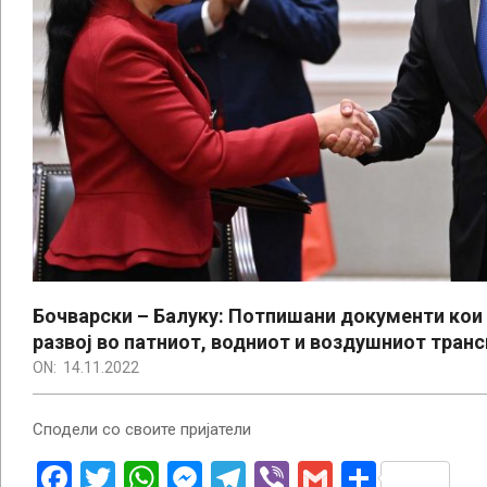
Бочварски – Балуку: Потпишани документи кои 
развој во патниот, водниот и воздушниот тран
ON:
14.11.2022
Сподели со своите пријатели
Facebook
Twitter
WhatsApp
Messenger
Telegram
Viber
Gmail
Share