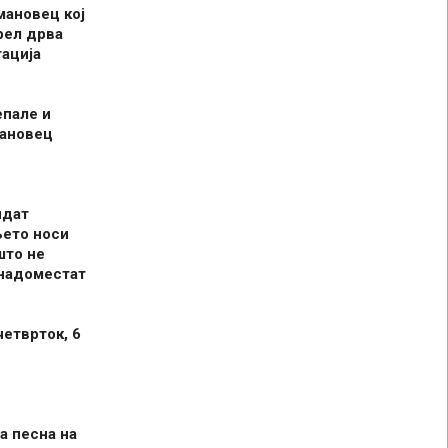
мановец кој
рел дрва
ација
епале и
мановец
идат
њето носи
што не
 надоместат
четврток, 6
а песна на