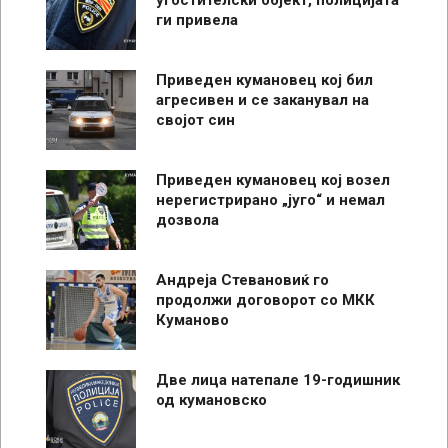
ги привела
Приведен кумановец кој бил
агресивен и се заканувал на
својот син
Приведен кумановец кој возел
нерегистрирано „југо“ и немал
дозвола
Андреја Стевановиќ го
продолжи договорот со МКК
Куманово
Две лица натепале 19-годишник
од кумановско