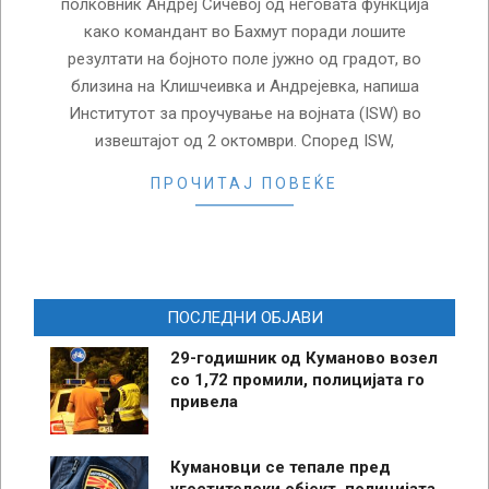
полковник Андреј Сичевој од неговата функција
како командант во Бахмут поради лошите
резултати на бојното поле јужно од градот, во
близина на Клишчеивка и Андрејевка, напиша
Институтот за проучување на војната (ISW) во
извештајот од 2 октомври. Според ISW,
ПРОЧИТАЈ ПОВЕЌЕ
ПОСЛЕДНИ ОБЈАВИ
29-годишник од Куманово возел
со 1,72 промили, полицијата го
привела
Кумановци се тепале пред
угостителски објект, полицијата