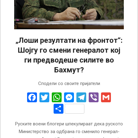
„Лоши резултати на фронтот“:
Шојгу го смени генералот кој
ги предводеше силите во
Бахмут?
2023-
Сподели со своите пријатели
10-
03
Facebook
Twitter
WhatsApp
Messenger
Telegram
Viber
Gmail
Share
Руските воени блогери шпекулираат дека руското
Министерство за одбрана го сменило генерал-