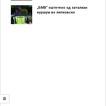
„БМВ“ оштетено од заталкан
куршум во липковско