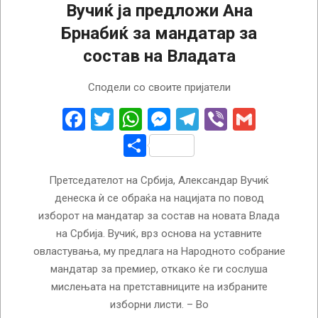
Вучиќ ја предложи Ана
Брнабиќ за мандатар за
состав на Владата
2022-
Сподели со своите пријатели
08-
27
Facebook
Twitter
WhatsApp
Messenger
Telegram
Viber
Gmail
Share
Претседателот на Србија, Александар Вучиќ
денеска ѝ се обраќа на нацијата по повод
изборот на мандатар за состав на новата Влада
на Србија. Вучиќ, врз основа на уставните
овластувања, му предлага на Народното собрание
мандатар за премиер, откако ќе ги сослуша
мислењата на претставниците на избраните
изборни листи. – Во