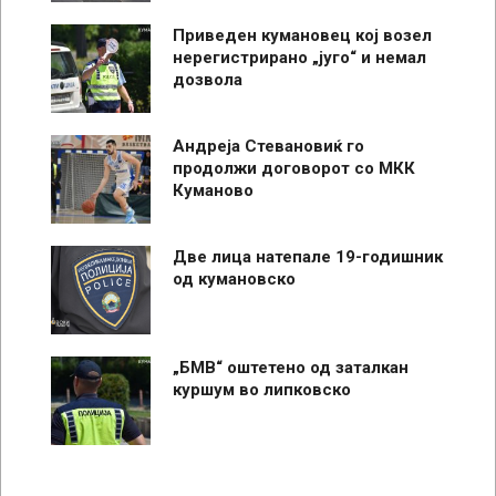
Приведен кумановец кој возел
нерегистрирано „југо“ и немал
дозвола
Андреја Стевановиќ го
продолжи договорот со МКК
Куманово
Две лица натепале 19-годишник
од кумановско
„БМВ“ оштетено од заталкан
куршум во липковско