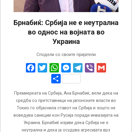
Брнабиќ: Србија не е неутрална
во однос на војната во
Украина
2022-
Сподели со своите пријатели
09-
28
Facebook
Twitter
WhatsApp
Messenger
Telegram
Viber
Gmail
Share
Премиерката на Србија, Ана Брнабиќ, вели дека на
средба со претставници на јапонските власти во
Токио го објаснила ставот на Србија и зошто не
воведува санкции кон Русија поради инвазијата на
Украина. Брнабиќ изјави дека Србија не е
неутрална и дека ја осудува агресијата врз