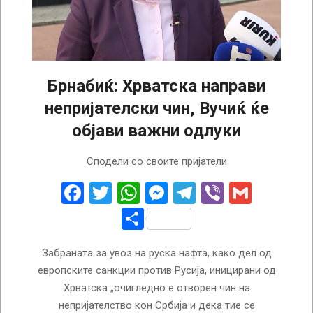
Брнабиќ: Хрватска направи
непријателски чин, Вучиќ ќе
објави важни одлуки
2022-
Сподели со своите пријатели
10-
07
Facebook
Twitter
WhatsApp
Messenger
Telegram
Viber
Gmail
Share
Забраната за увоз на руска нафта, како дел од
европските санкции против Русија, иницирани од
Хрватска „очигледно е отворен чин на
непријателство кон Србија и дека тие се