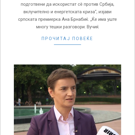
подготвени да искористат сè против Србија,
вклучително и енергетската криза“, изјави
српската премиерка Ана Брнабиќ. „Ќе има уште
многу тешки разговори. Вучиќ
ПРОЧИТАЈ ПОВЕЌЕ