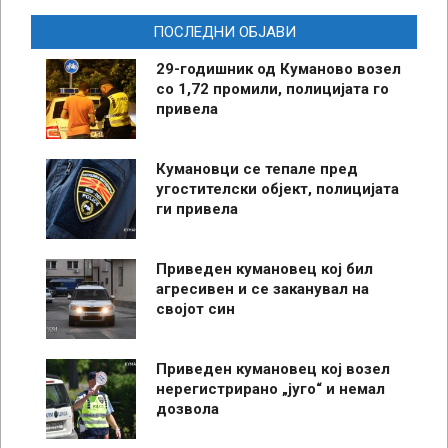
ПОСЛЕДНИ ОБЈАВИ
29-годишник од Куманово возел
со 1,72 промили, полицијата го
привела
Кумановци се тепале пред
угостителски објект, полицијата
ги привела
Приведен кумановец кој бил
агресивен и се заканувал на
својот син
Приведен кумановец кој возел
нерегистрирано „југо“ и немал
дозвола