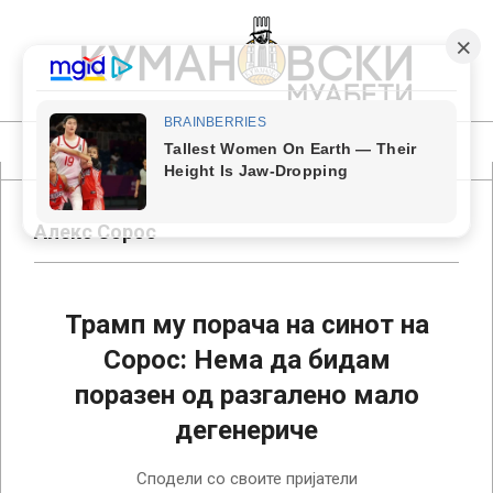
Skip
to
content
КУМАНОВСКИ
МУАБЕТИ
Primary
Navigation
Menu
Алекс Сорос
Трамп му порача на синот на
Сорос: Нема да бидам
поразен од разгалено мало
дегенериче
2023-
Сподели со своите пријатели
09-