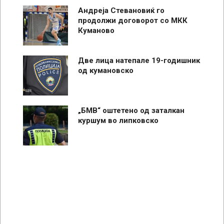
Андреја Стевановиќ го
продолжи договорот со МКК
Куманово
Две лица натепале 19-годишник
од кумановско
„БМВ“ оштетено од заталкан
куршум во липковско