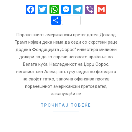
19
Facebook
Twitter
WhatsApp
Messenger
Telegram
Viber
Gmail
Share
Поранешниот американски претседател Доналд
Трамп изјави дека нема да седи со скрстени раце
додека Фондацијата „Сорос“ инвестира милиони
долари за да го спречи неговото враќање во
Белата куќа. Наследникот на Џорџ Сорос,
неговиот син Алекс, штотуку седна во фотелјата
на својот татко, започна офанзива против
поранешниот американски претседател,
заканувајќи се
ПРОЧИТАЈ ПОВЕЌЕ