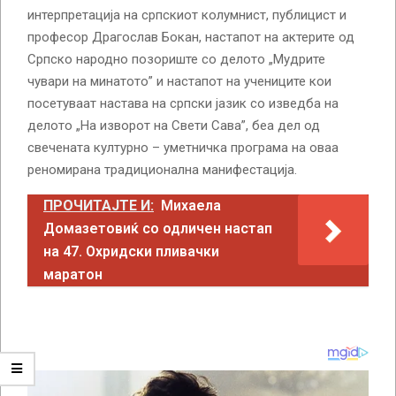
интерпретација на српскиот колумнист, публицист и
професор Драгослав Бокан, настапот на актерите од
Српско народно позориште со делото „Мудрите
чувари на минатото” и настапот на учениците кои
посетуваат настава на српски јазик со изведба на
делото „На изворот на Свети Сава”, беа дел од
свечената културно – уметничка програма на оваа
реномирана традиционална манифестација.
ПРОЧИТАЈТЕ И:
Михаела
Домазетовиќ со одличен настап
на 47. Охридски пливачки
маратон