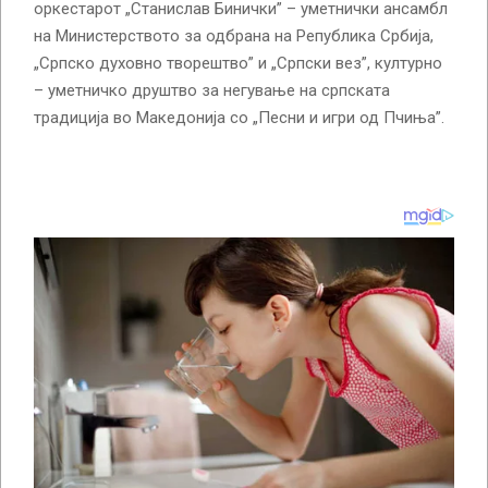
оркестарот „Станислав Бинички” – уметнички ансамбл
на Министерството за одбрана на Република Србија,
„Српско духовно творештво” и „Српски вез”, културно
– уметничко друштво за негување на српската
традиција во Македонија со „Песни и игри од Пчиња”.