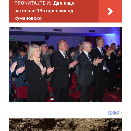
ПРОЧИТАЈТЕ И:
Две лица
натепале 19-годишник од
кумановско