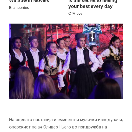
На сцената настапија и еминентни музички изведувачи,
оперскиот пејач Оливер Њего во придружба на