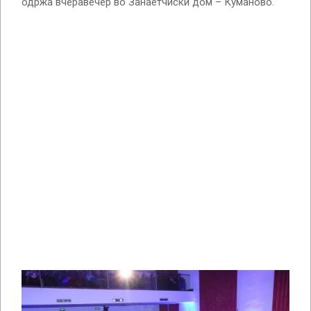
одржа вчеравечер во Занаетчиски дом – Куманово.