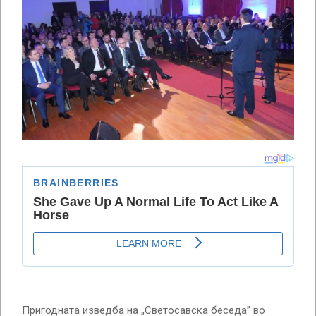
Пригодната изведба на „Светосавска беседа” во