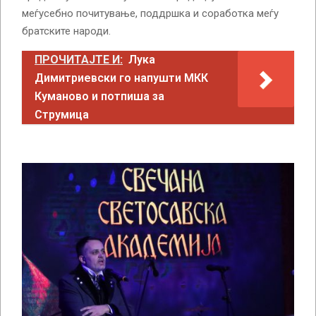
меѓусебно почитување, поддршка и соработка меѓу
братските народи.
ПРОЧИТАЈТЕ И:
Лука
Димитриевски го напушти МКК
Куманово и потпиша за
Струмица