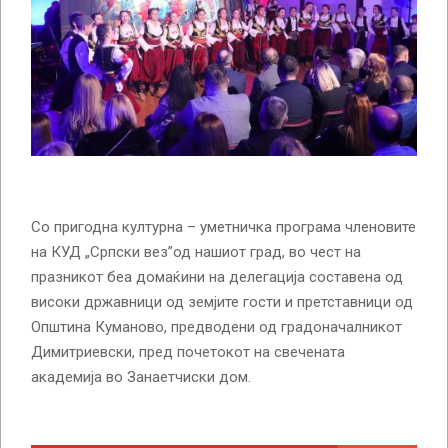
Со пригодна културна – уметничка програма членовите
на КУД „Српски вез”од нашиот град, во чест на
празникот беа домаќини на делегација составена од
високи државници од земјите гости и претставници од
Општина Куманово, предводени од градоначалникот
Димитриевски, пред почетокот на свечената
академија во Занаетчиски дом.