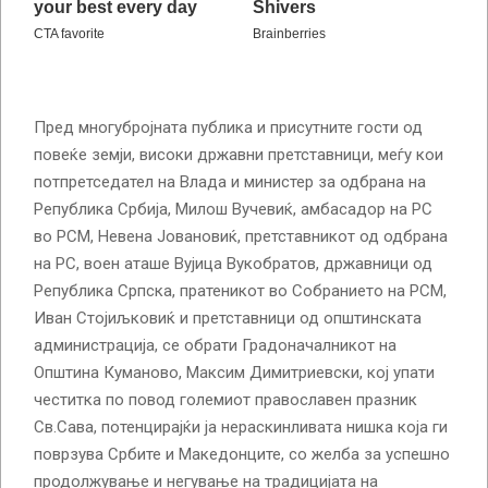
Пред многубројната публика и присутните гости од
повеќе земји, високи државни претставници, меѓу кои
потпретседател на Влада и министер за одбрана на
Република Србија, Милош Вучевиќ, амбасадор на РС
во РСМ, Невена Јовановиќ, претставникот од одбрана
на РС, воен аташе Вујица Вукобратов, државници од
Република Српска, пратеникот во Собранието на РСМ,
Иван Стојиљковиќ и претставници од општинската
администрација, се обрати Градоначалникот на
Општина Куманово, Максим Димитриевски, кој упати
честитка по повод големиот правослaвен празник
Св.Сава, потенцирајќи ја нераскинливата нишка која ги
поврзува Србите и Македонците, со желба за успешно
продолжување и негување на традицијата на