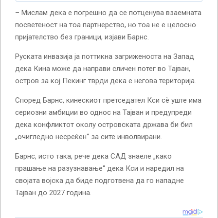
– Мислам дека е погрешно да се потценува взаемната
посветеност на тоа партнерство, но тоа не е целосно
пријателство без граници, изјави Барнс.
Руската инвазија ја поттикна загриженоста на Запад
дека Кина може да направи сличен потег во Тајван,
остров за кој Пекинг тврди дека е негова територија.
Според Барнс, кинескиот претседател Кси сè уште има
сериозни амбиции во однос на Тајван и предупреди
дека конфликтот околу островската држава би бил
„очигледно несреќен“ за сите инволвирани.
Барнс, исто така, рече дека САД знаеле „како
прашање на разузнавање“ дека Кси и наредил на
својата војска да биде подготвена да го нападне
Тајван до 2027 година.