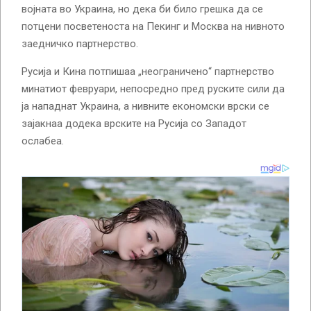
војната во Украина, но дека би било грешка да се
потцени посветеноста на Пекинг и Москва на нивното
заедничко партнерство.
Русија и Кина потпишаа „неограничено“ партнерство
минатиот февруари, непосредно пред руските сили да
ја нападнат Украина, а нивните економски врски се
зајакнаа додека врските на Русија со Западот
ослабеа.