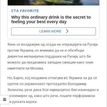
Кина се воздржува од осуда на операцијата на Русија
против Украина, но внимава да не и обезбеди
директна материјална поддршка на Русија, што би
можело да предизвика западни санкции како оние
наметнати на Москва.
Но, Барнс, кој неодамна отпатува во Украина за да се
сретне со украинскиот претседател Володимир
Зеленски, рече дека Кси најверојатно бил изненаден и
вознемирен од, како што рече, лошите перформанси
на руската војска.