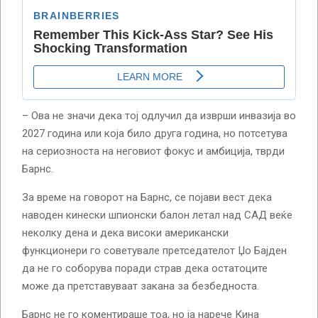
– Ова не значи дека тој одлучил да изврши инвазија во
2027 година или која било друга година, но потсетува
на сериозноста на неговиот фокус и амбиција, тврди
Барнс.
За време на говорот на Барнс, се појави вест дека
наводен кинески шпионски балон летал над САД веќе
неколку дена и дека високи американски
функционери го советувале претседателот Џо Бајден
да не го соборува поради страв дека остатоците
може да претставуваат закана за безбедноста.
Барнс не го коментираше тоа, но ја нарече Кина