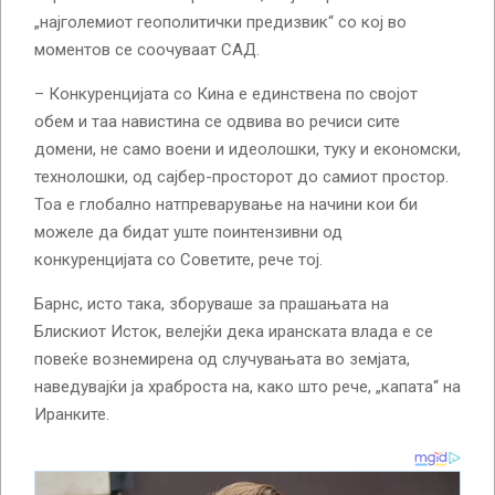
„најголемиот геополитички предизвик“ со кој во
моментов се соочуваат САД.
– Конкуренцијата со Кина е единствена по својот
обем и таа навистина се одвива во речиси сите
домени, не само воени и идеолошки, туку и економски,
технолошки, од сајбер-просторот до самиот простор.
Тоа е глобално натпреварување на начини кои би
можеле да бидат уште поинтензивни од
конкуренцијата со Советите, рече тој.
Барнс, исто така, зборуваше за прашањата на
Блискиот Исток, велејќи дека иранската влада е се
повеќе вознемирена од случувањата во земјата,
наведувајќи ја храброста на, како што рече, „капата“ на
Иранките.