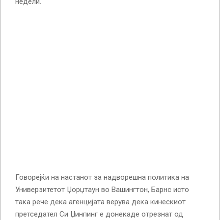
недели.
Говорејќи на настанот за надворешна политика на
Универзитетот Џорџтаун во Вашингтон, Барнс исто
така рече дека агенцијата верува дека кинескиот
претседател Си Џинпинг е донекаде отрезнат од