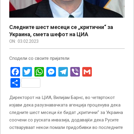
Следните шест месеци се „критични“ за
Украина, смета шефот на ЦИА
ON:
03.02.2023
Сподели со своите пријатели
Facebook
Twitter
WhatsApp
Messenger
Telegram
Viber
Gmail
Share
Директорот на ЦИА, Вилијам Барнс, во четвртокот
изјави дека разузнавачката агенција проценува дека
следните шест месеци ќе бидат „критични“ за Украина
соочени со руската инвазија, додавајќи дека Русите
остваруваат некои помали придобивки во последните