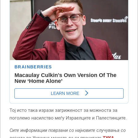
Тој исто така изрази загриженост за можноста за
поголемо насилство меѓу Израелците и Палестинците.
Сите информации поврзани со најновите случувања со