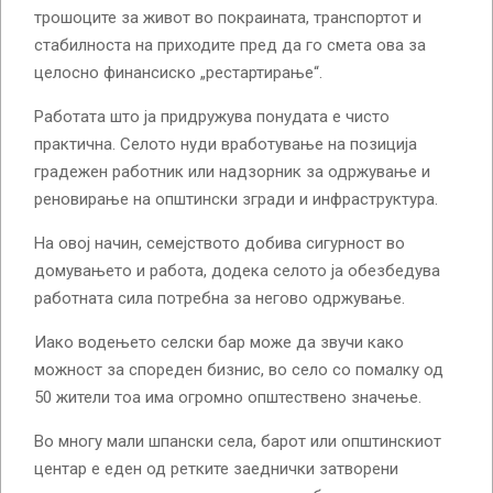
трошоците за живот во покраината, транспортот и
стабилноста на приходите пред да го смета ова за
целосно финансиско „рестартирање“.
Работата што ја придружува понудата е чисто
практична. Селото нуди вработување на позиција
градежен работник или надзорник за одржување и
реновирање на општински згради и инфраструктура.
На овој начин, семејството добива сигурност во
домувањето и работа, додека селото ја обезбедува
работната сила потребна за негово одржување.
Иако водењето селски бар може да звучи како
можност за спореден бизнис, во село со помалку од
50 жители тоа има огромно општествено значење.
Во многу мали шпански села, барот или општинскиот
центар е еден од ретките заеднички затворени