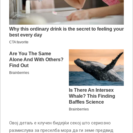
Овој детаљ е клучен бидејќи секој што сериозно
размислува за преселба мора да ги земе предвид