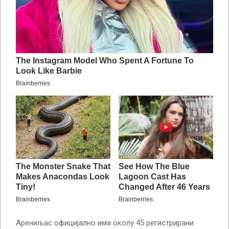
Арениљас официјално има околу 45 регистрирани