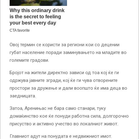
Овој термин се користи за региони кои со децении
губат население поради заминувањето на младите во
големите градови.
Бројот на жители директно зависи од тоа кој ќе ги
одржува јавните згради, кој ќе ги чува отворените
простори за дружење и дали воопшто ќе има деца во
заедницата.
Затоа, Аренињас не бара само станари, туку
домаќинство кое ќе понуди работна сила, долгорочно
присуство и активно учество во локалниот живот.
Главниот адут на понудата е недвижниот имот.