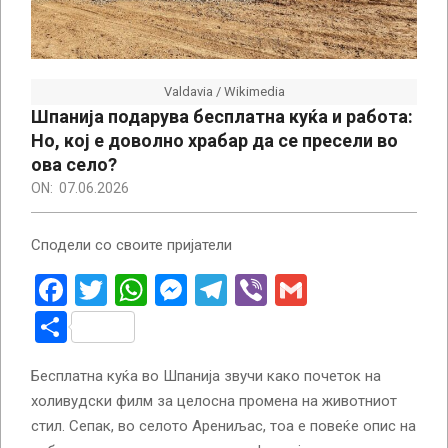
Valdavia / Wikimedia
Шпанија подарува бесплатна куќа и работа:
Но, кој е доволно храбар да се пресели во
ова село?
ON:
07.06.2026
Сподели со своите пријатели
Facebook
Twitter
WhatsApp
Messenger
Telegram
Viber
Gmail
Share
Бесплатна куќа во Шпанија звучи како почеток на
холивудски филм за целосна промена на животниот
стил. Сепак, во селото Арениљас, тоа е повеќе опис на