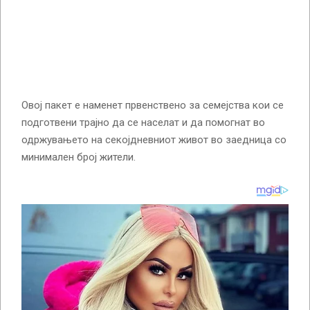
Овој пакет е наменет првенствено за семејства кои се
подготвени трајно да се населат и да помогнат во
одржувањето на секојдневниот живот во заедница со
минимален број жители.