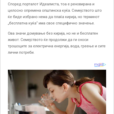
Според порталот Идеалиста, тоа е реновирана и
целосно опремена општинска куќа. Семејството што
ќе биде избрано нема да плаќа кирија, но терминот
„бесплатна куќа“ има свое специфично значење.
Ова значи домување без кирија, но не и бесплатен
живот. Семејството ќе продолжи да ги сноси
трошоците за електрична енергија, вода, греење и сите
лични потреби.