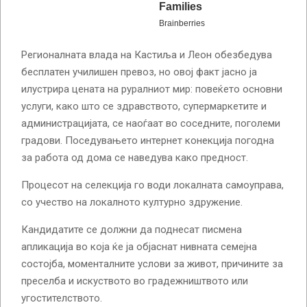
Регионалната влада на Кастиља и Леон обезбедува
бесплатен училишен превоз, но овој факт јасно ја
илустрира цената на руралниот мир: повеќето основни
услуги, како што се здравството, супермаркетите и
администрацијата, се наоѓаат во соседните, поголеми
градови. Поседувањето интернет конекција погодна
за работа од дома се наведува како предност.
Процесот на селекција го води локалната самоуправа,
со учество на локалното културно здружение.
Кандидатите се должни да поднесат писмена
апликација во која ќе ја објаснат нивната семејна
состојба, моменталните услови за живот, причините за
преселба и искуството во градежништвото или
угостителството.