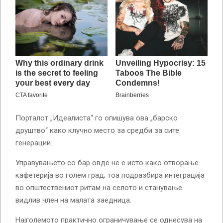
Порталот „Идеалиста“ го опишува ова „барско
друштво“ како клучно место за средби за сите
генерации.
Управувањето со бар овде не е исто како отворање
кафетерија во голем град; тоа подразбира интеграција
во општествениот ритам на селото и станување
видлив член на малата заедница.
Најголемото практично ограничување се однесува на