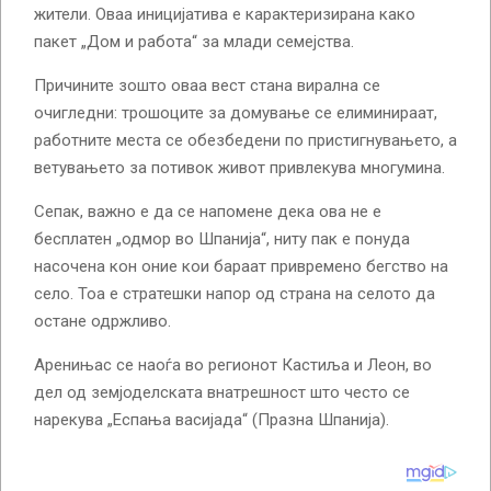
жители. Оваа иницијатива е карактеризирана како
пакет „Дом и работа“ за млади семејства.
Причините зошто оваа вест стана вирална се
очигледни: трошоците за домување се елиминираат,
работните места се обезбедени по пристигнувањето, а
ветувањето за потивок живот привлекува многумина.
Сепак, важно е да се напомене дека ова не е
бесплатен „одмор во Шпанија“, ниту пак е понуда
насочена кон оние кои бараат привремено бегство на
село. Тоа е стратешки напор од страна на селото да
остане одржливо.
Аренињас се наоѓа во регионот Кастиља и Леон, во
дел од земјоделската внатрешност што често се
нарекува „Еспања васијада“ (Празна Шпанија).