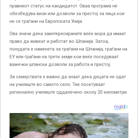
правниот статус на кандидатот. Оваа програма не
обезбедува визи или дозволи за престој за лица кои
не се граѓани на Европската Унија.
Ова значи дека заинтересираните веќе мора да имаат
право да живеат и работат во Шпанија. Затоа,
понудата е наменета за граѓани на Шпанија, граѓани на
ЕУ или граѓани на трети земји кои веќе поседуваат
важечки шпански дозволи за работа и престој.
За семејствата е важно да знаат дека децата не одат
на училиште во самото село. Тие посетуваат
регионално училиште оддалечено околу 20 километри.