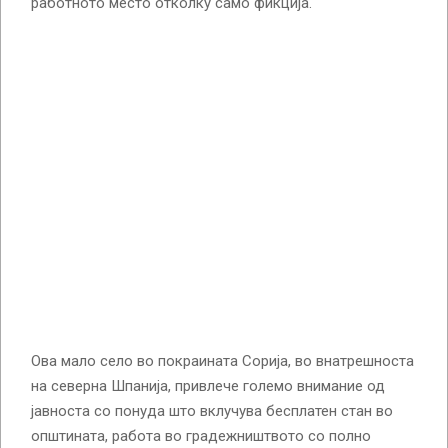
работното место отколку само фикција.
Ова мало село во покраината Сорија, во внатрешноста
на северна Шпанија, привлече големо внимание од
јавноста со понуда што вклучува бесплатен стан во
општината, работа во градежништвото со полно