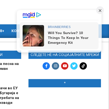
8+
КОНТАКТ
МАРКЕТИНГ
И
СЛЕДЕТЕ НЀ НА СОЦИЈАЛНИТЕ МРЕЖИ
а песна на
иман
*
шачи во ЕУ
Бугарија е
требата на
оизводи