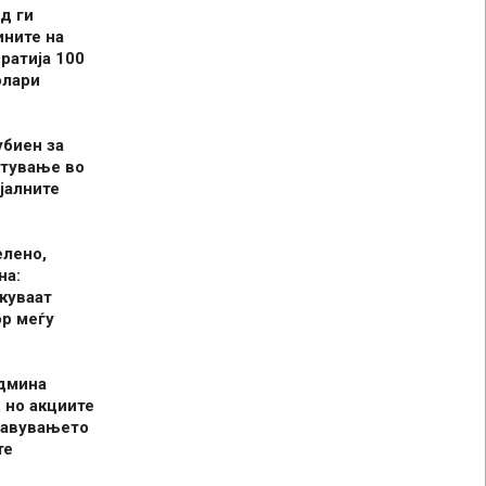
д ги
ините на
ратија 100
олари
убиен за
итување во
јалните
елено,
на:
куваат
р меѓу
админа
 но акциите
јавувањето
те