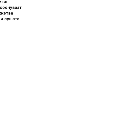
е во
 соочуваат
 жетва
ди сушата