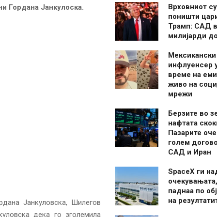
Врховниот су
ни Гордана Јанкулоска.
поништи цар
Трамп: САД в
милијарди д
Мексикански
инфлуенсер 
време на ем
живо на соци
мрежи
Берзите во з
нафтата скок
Пазарите оче
голем догово
САД и Иран
SpaceX ги н
очекувањата,
паднаа по об
на резултати
рдана Јанкуловска, Шилегов
куловска дека го зголемила