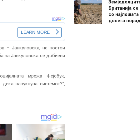
Земјоделцит
Британија се
со најлошата
досега пора
ов – Јанкуловска, не постои
ба на Јанкуловска се добиени
цијалната мрежа Фејсбук,
 дека напукнува системот?”,