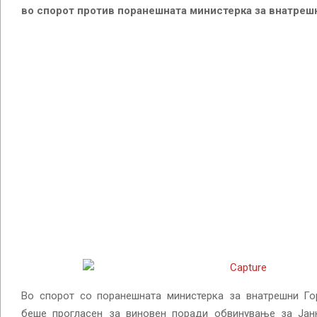
во спорот против поранешната министерка за внатреш
Во спорот со поранешната министерка за внатрешни Го
беше прогласен за виновен поради обвинување за Јан