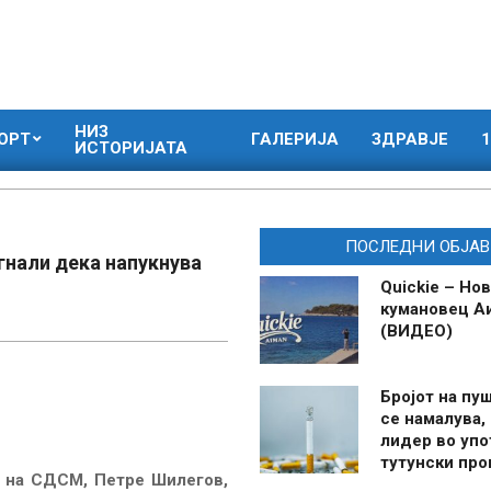
НИЗ
ОРТ
ГАЛЕРИЈА
ЗДРАВЈЕ
1
ИСТОРИЈАТА
ПОСЛЕДНИ ОБЈАВ
гнали дека напукнува
Quickie – Нов
кумановец А
(ВИДЕО)
Бројот на пу
се намалува, 
лидер во упо
тутунски пр
т на СДСМ, Петре Шилегов,