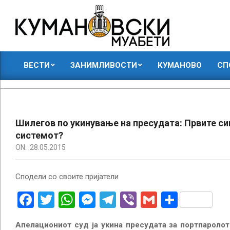
Skip
to
content
КУМАНОВСКИ
ВЕСТИ
ЗАНИМЛИВОСТИ
КУМАНОВО
СП
МУАБЕТИ
Primary
Navigation
Menu
Шилегов по укинување на пресудата: Првите си
системот?
ON:
28.05.2015
Сподели со своите пријатели
Facebook
Twitter
WhatsApp
Messenger
Telegram
Viber
Gmail
Share
Апелациониот суд ја укина пресудата за портпароло