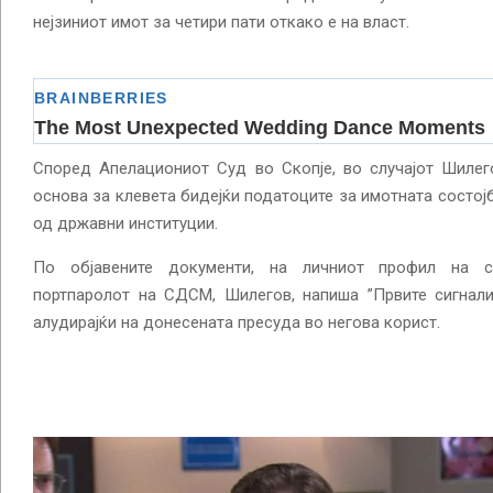
нејзиниот имот за четири пати откако е на власт.
Според Апелациониот Суд во Скопје, во случајот Шилег
основа за клевета бидејќи податоците за имотната состој
од државни институции.
По објавените документи, на личниот профил на со
портпаролот на СДСМ, Шилегов, напиша ”Првите сигнали
алудирајќи на донесената пресуда во негова корист.