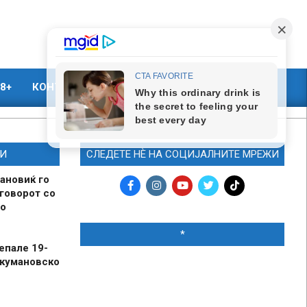
8+
КОНТАКТ
МАРКЕТИНГ
И
СЛЕДЕТЕ НЀ НА СОЦИЈАЛНИТЕ МРЕЖИ
ановиќ го
говорот со
о
*
епале 19-
 кумановско