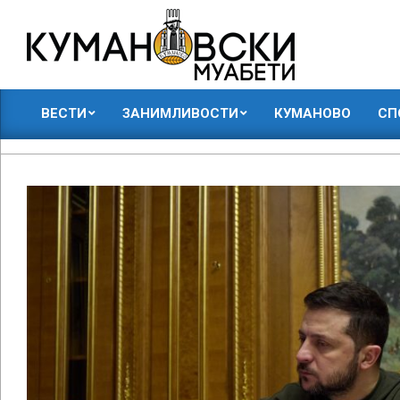
Skip
to
content
КУМАНОВСКИ
ВЕСТИ
ЗАНИМЛИВОСТИ
КУМАНОВО
СП
МУАБЕТИ
Primary
Navigation
Menu