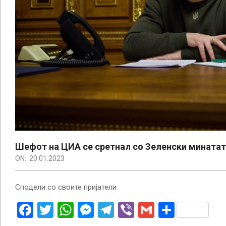
Шефот на ЦИА се сретнал со Зеленски минатат
ON:
20.01.2023
Сподели со своите пријатели
Facebook
Twitter
WhatsApp
Messenger
Telegram
Viber
Gmail
Share