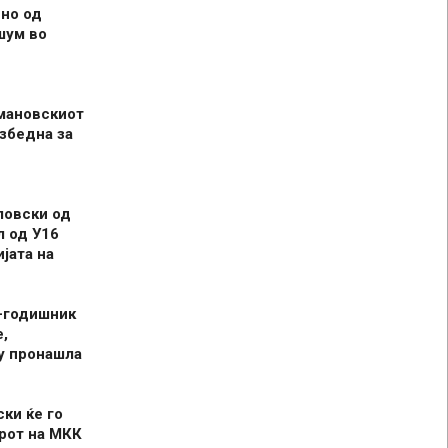
но од
шум во
мановскиот
збедна за
ловски од
л од У16
јата на
-годишник
,
у пронашла
ски ќе го
рот на МКК