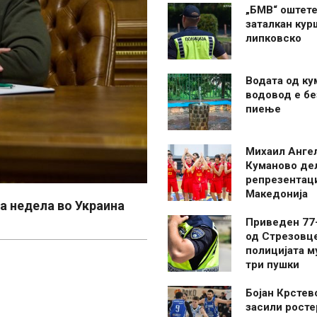
„БМВ“ оштете
заталкан кур
липковско
Водата од ку
водовод е бе
пиење
Михаил Анге
Куманово де
репрезентаци
Македонија
а недела во Украина
Приведен 77
од Стрезовце
полицијата м
три пушки
Бојан Крстев
засили росте