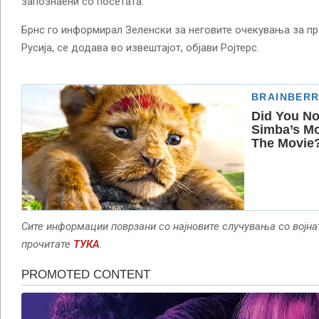
запознаени со посетата.
Брнс го информирал Зеленски за неговите очекувања за пр
Русија, се додава во извештајот, објави Ројтерс.
Сите информации поврзани со најновите случувања со војна
прочитате
ТУКА
.