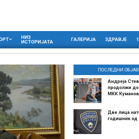
НИЗ
ОРТ
ГАЛЕРИЈА
ЗДРАВЈЕ
1
ИСТОРИЈАТА
ПОСЛЕДНИ ОБЈАВ
Андреја Стев
продолжи до
МКК Куманов
Две лица нат
годишник од