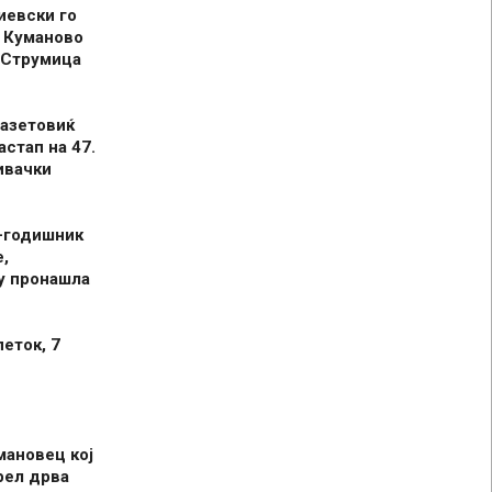
иевски го
 Куманово
 Струмица
азетовиќ
астап на 47.
ивачки
-годишник
,
у пронашла
петок, 7
мановец кој
рел дрва