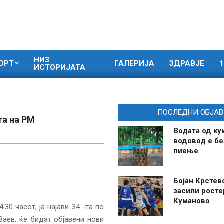
НИЗ
ОРТ
ГАЛЕРИЈА
ЗДРАВЈЕ
1
ИСТОРИЈАТА
ПОСЛЕДНИ ОБЈАВ
та на РМ
Водата од ку
водовод е бе
пиење
Бојан Крстев
засили росте
Куманово
30 часот, ја најави 34 -та по
Заев, ќе бидат објавени нови