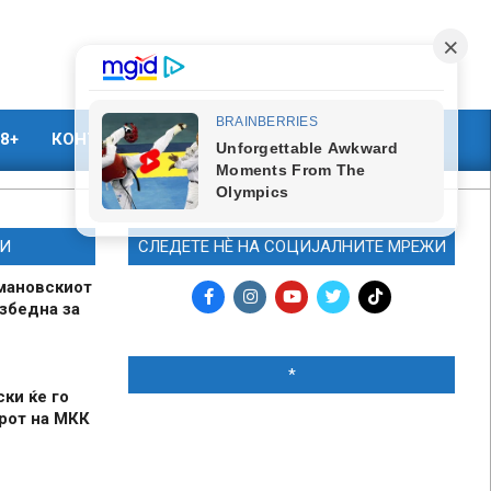
8+
КОНТАКТ
МАРКЕТИНГ
И
СЛЕДЕТЕ НЀ НА СОЦИЈАЛНИТЕ МРЕЖИ
мановскиот
збедна за
*
ски ќе го
рот на МКК