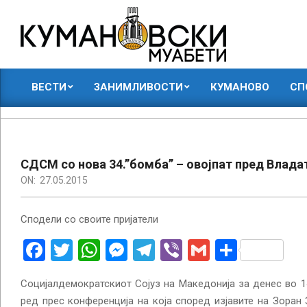
Skip
to
content
КУМАНОВСКИ
ВЕСТИ
ЗАНИМЛИВОСТИ
КУМАНОВО
СП
МУАБЕТИ
Primary
Navigation
Menu
СДСМ со нова 34.”бомба” – овојпат пред Влада
ON:
27.05.2015
Сподели со своите пријатели
Facebook
Twitter
WhatsApp
Messenger
Telegram
Viber
Gmail
Share
Социјалдемократскиот Сојуз на Македонија за денес во 14:
ред прес конференција на која според изјавите на Зоран 