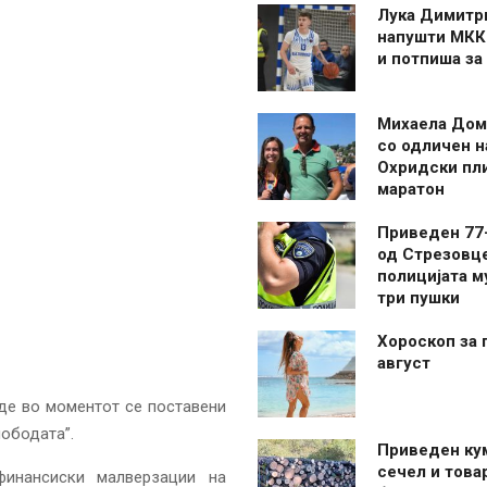
Лука Димитр
напушти МКК
и потпиша за
Михаела Дом
со одличен н
Охридски пл
маратон
Приведен 77
од Стрезовце
полицијата м
три пушки
Хороскоп за 
август
де во моментот се поставени
ободата”.
Приведен ку
сечел и това
финансиски малверзации на