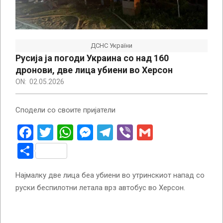
ДСНС України
Русија ја погоди Украина со над 160
дронови, две лица убиени во Херсон
ON:
02.05.2026
Сподели со своите пријатели
Facebook
Twitter
WhatsApp
Messenger
Telegram
Viber
Gmail
Share
Најмалку две лица беа убиени во утринскиот напад со
руски беспилотни летала врз автобус во Херсон.