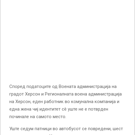
Според податоците од Воената администрација на
градот Херсон и Регионалната воена администрација
на Херсон, еден работник во комунална компанија и
една жена чиј идентитет сè уште не е потврден
починале на самото место.
Уште седум патници во автобусот се повредени, шест