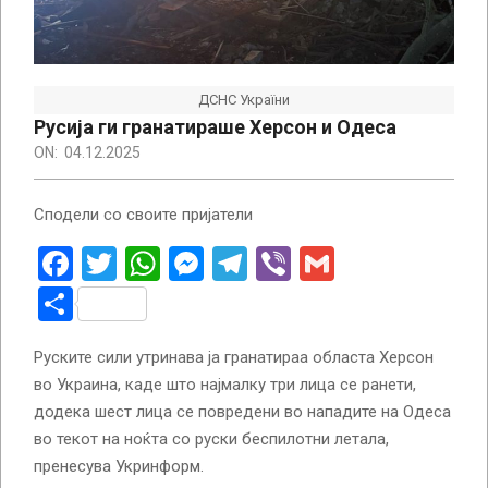
ДСНС України
Русија ги гранатираше Херсон и Одеса
ON:
04.12.2025
Сподели со своите пријатели
Facebook
Twitter
WhatsApp
Messenger
Telegram
Viber
Gmail
Share
Руските сили утринава ја гранатираа областа Херсон
во Украина, каде што најмалку три лица се ранети,
додека шест лица се повредени во нападите на Одеса
во текот на ноќта со руски беспилотни летала,
пренесува Укринформ.