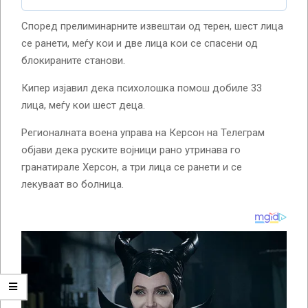
Според прелиминарните извештаи од терен, шест лица
се ранети, меѓу кои и две лица кои се спасени од
блокираните станови.
Кипер изјавил дека психолошка помош добиле 33
лица, меѓу кои шест деца.
Регионалната воена управа на Керсон на Телеграм
објави дека руските војници рано утринава го
гранатирале Херсон, а три лица се ранети и се
лекуваат во болница.