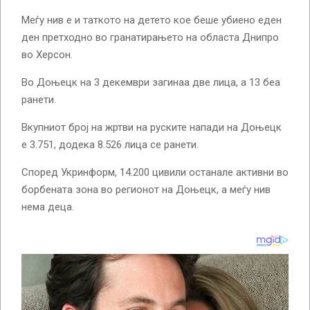
Меѓу нив е и таткото на детето кое беше убиено еден
ден претходно во гранатирањето на областа Днипро
во Херсон.
Во Доњецк на 3 декември загинаа две лица, а 13 беа
ранети.
Вкупниот број на жртви на руските напади на Доњецк
е 3.751, додека 8.526 лица се ранети.
Според Укринформ, 14.200 цивили останале активни во
борбената зона во регионот на Доњецк, а меѓу нив
нема деца.