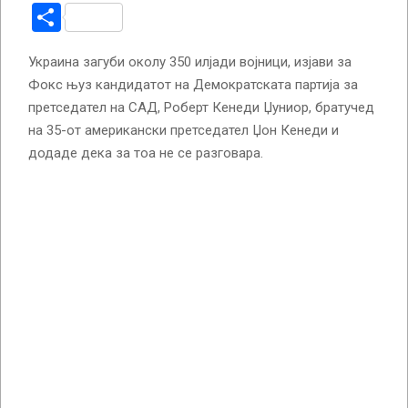
Share
Украина загуби околу 350 илјади војници, изјави за
Фокс њуз кандидатот на Демократската партија за
претседател на САД, Роберт Кенеди Џуниор, братучед
на 35-от американски претседател Џон Кенеди и
додаде дека за тоа не се разговара.