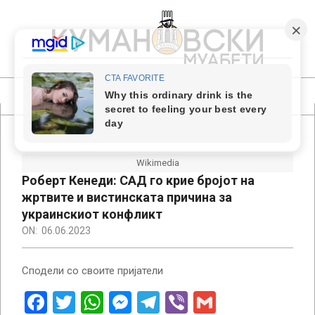
Skip
to
content
КУМАНОВСКИ
МУАБЕТИ
Primary
Navigation
Menu
Wikimedia
Роберт Кенеди: САД го крие бројот на
жртвите и вистинската причина за
украинскиот конфликт
ON:
06.06.2023
Сподели со своите пријатели
Facebook
Twitter
WhatsApp
Messenger
Telegram
Viber
Gmail