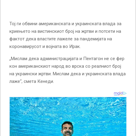
Тој ги обвини американската и украинската влада за
криењето на вистинскиот број на жртви и потсети на
фактот дека властите лажеле за пандемијата на
коронавирусот и војната во Ирак.
„Мислам дека администрацијата и Пентагон не се фер
кон американскиот народ во врска со реалниот број
на украински жртви. Мислам дека и украинската влада
лаже“, смета Кенеди.