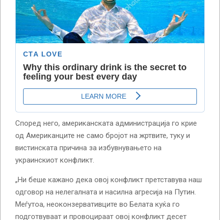
Според него, американската администрација го крие
од Американците не само бројот на жртвите, туку и
вистинската причина за избувнувањето на
украинскиот конфликт.
„Ни беше кажано дека овој конфликт претставува наш
одговор на нелегалната и насилна агресија на Путин.
Меѓутоа, неоконзервативците во Белата куќа го
подготвуваат и провоцираат овој конфликт десет