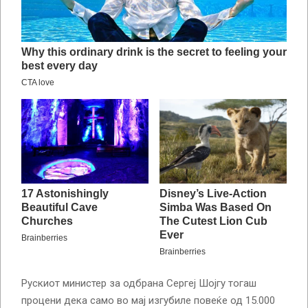
Рускиот министер за одбрана Сергеј Шојгу тогаш
процени дека само во мај изгубиле повеќе од 15.000