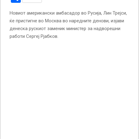
Новиот американски амбасадор во Русија, Лин Трејси,
ќе пристигне во Москва во наредните денови, изјави
денеска рускиот заменик министер за надворешни
работи Сергеј Рјабков.