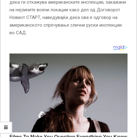
дека ги откажува американските инспекции, закажани
на нејзините воени локации како дел од Договорот
Новиот СТАРТ, наведувајќи дека ова е одговор на
американското спречување слични руски инспекции
во САД.