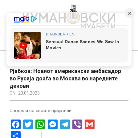
Skip
to
content
КУМАНОВСКИ
МУАБЕТИ
Primary
Navigation
Menu
Рјабков: Новиот американски амбасадор
во Русија доаѓа во Москва во наредните
денови
ON:
23.01.2023
Сподели со своите пријатели
Facebook
Twitter
WhatsApp
Messenger
Telegram
Viber
Gmail
Share