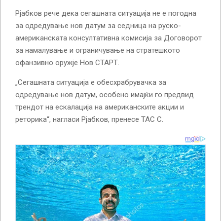
Рјабков рече дека сегашната ситуација не е погодна
за одредување нов датум за седница на руско-
американската консултативна комисија за Договорот
за намалување и ограничување на стратешкото
офанзивно оружје Нов СТАРТ.
„Сегашната ситуација е обесхрабрувачка за
одредување нов датум, особено имајќи го предвид
трендот на ескалација на американските акции и
реторика“, нагласи Рјабков, пренесе ТАС С.