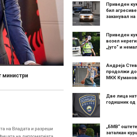
Приведен ку
бил агресиве
заканувал на
Приведен ку
возел нерег
„југо“ и нема
Андреја Стев
продолжи до
т министри
МКК Куманов
Две лица нат
годишник од
„БМВ“ оштете
ата на Владата и разреши
заталкан кур
ефицата на дипломатијата