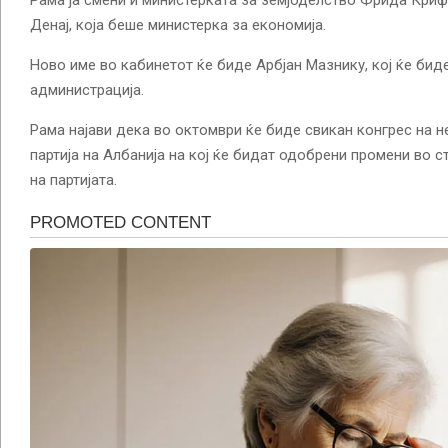
Денај, која беше министерка за економија.
Ново име во кабинетот ќе биде Арбјан Мазнику, кој ќе бид
администрација.
Рама најави дека во октомври ќе биде свикан конгрес на н
партија на Албанија на кој ќе бидат одобрени промени во с
на партијата.