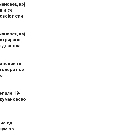
мановец кој
н и се
 својот син
мановец кој
истрирано
л дозвола
ановиќ го
говорот со
о
епале 19-
 кумановско
но од
шум во