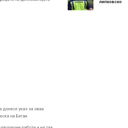
липковско
а донесе указ за оваа
еска на Бегаи.
адворешни работи и на таа