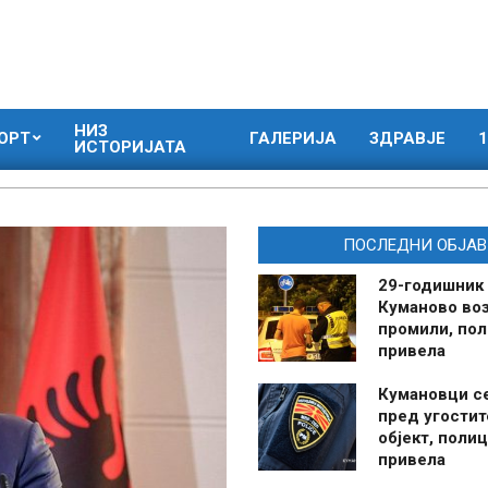
НИЗ
ОРТ
ГАЛЕРИЈА
ЗДРАВЈЕ
1
ИСТОРИЈАТА
ПОСЛЕДНИ ОБЈАВ
29-годишник
Куманово воз
промили, пол
привела
Кумановци с
пред угостит
објект, полиц
привела