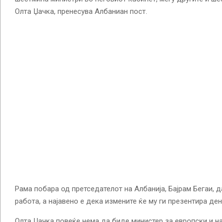
Олта Џачка, пренесува Албаниан пост.
Рама побара од претседателот на Албанија, Бајрам Бегаи, д
работа, а најавено е дека измените ќе му ги презентира ден
Олта Џачка повеќе нема да биде министер за европски и н