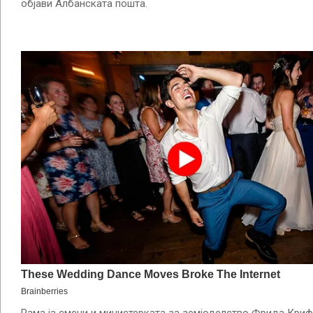
објави Албанската пошта.
Рама ја смени и министерката за земјоделство Фрида Крифц