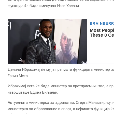
функција ќе биде именуван Игли Хасани.
Делина Ибрахимај ќе му ја препушти функцијата министер з
Ервин Мета.
Ибрахимај сега ќе биде министер за претприемништво, а пр
извршуваше Едона Биљаљи.
Актуелната министерка за здравство, Огерта Манастирљу, 
министерка за образование и спорт, а нејзината функција ќ