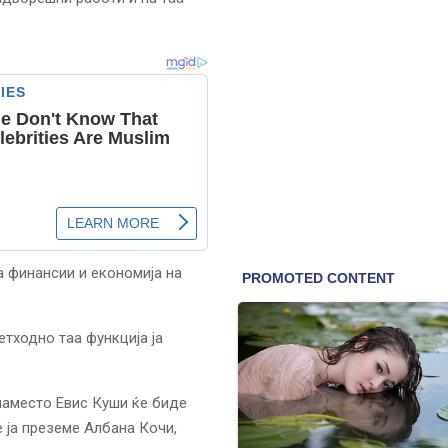
а финансии и економија на
етходно таа функција ја
наместо Евис Куши ќе биде
е ја преземе Албана Кочи,