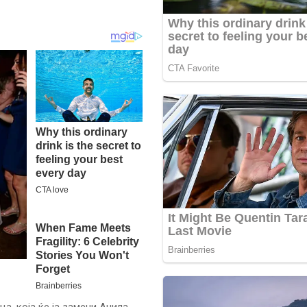
а, која ќе ја замени Анила