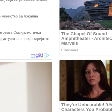
е министер за локална
еговата Социјалистичка
труктурата на секретаријатот