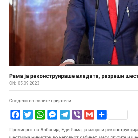
Рама ја реконструираше владата, разреши шес
ON:
05.09.2023
Сподели со своите пријатели
Facebook
Twitter
WhatsApp
Messenger
Telegram
Viber
Gmail
Share
Премиерот на Албанија, Еди Рама, ја изврши реконструкциј
шестмина министри во неговиот кабинет, меѓу другите и ш