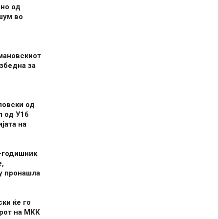
но од
шум во
мановскиот
збедна за
ловски од
л од У16
јата на
-годишник
,
у пронашла
ски ќе го
рот на МКК