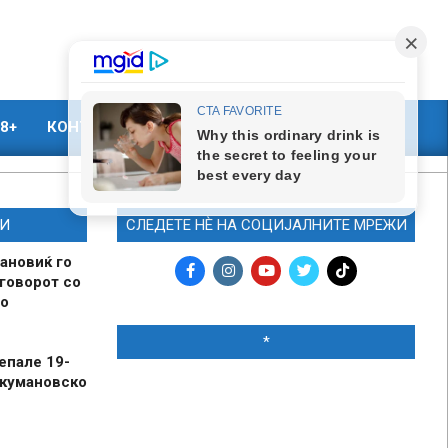
8+
КОНТАКТ
МАРКЕТИНГ
И
СЛЕДЕТЕ НЀ НА СОЦИЈАЛНИТЕ МРЕЖИ
ановиќ го
говорот со
о
*
епале 19-
 кумановско