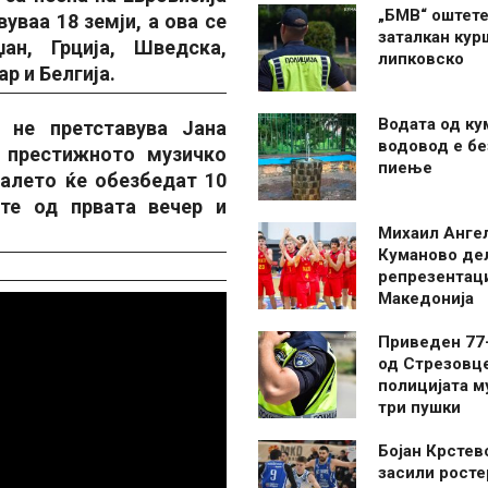
„БМВ“ оштете
уваа 18 земји, а ова се
заталкан кур
ан, Грција, Шведска,
липковско
р и Белгија.
Водата од ку
 не претставува Јана
водовод е бе
 престижното музичко
пиење
алето ќе обезбедат 10
те од првата вечер и
Михаил Анге
Куманово де
репрезентаци
Македонија
Приведен 77
од Стрезовце
полицијата м
три пушки
Бојан Крстев
засили росте