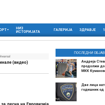
НИЗ
ОРТ
ГАЛЕРИЈА
ЗДРАВЈЕ
1
ИСТОРИЈАТА
ПОСЛЕДНИ ОБЈАВ
ehearsal
Андреја Стев
инале (видео)
продолжи до
МКК Куманов
Две лица нат
годишник од
за песна на Евровизија