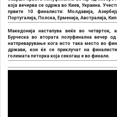
која вечерва се одржа во Киев, Украина. Учеств
првите 10 финалисти: Молдавија, Азербејџ
Португалија, Полска, Ерменија, Австралија, Кипа
Македонија настапува веќе во четврток, а
Бурческа во втората полуфинална вечер од
натпреварување кога исто така место во фин
држави, кои ќе се приклучат на финалисти
големата петорка која секогаш е во финале.