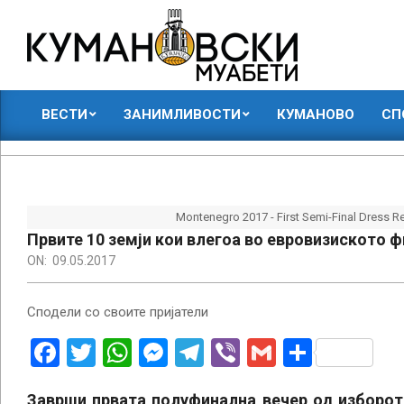
Skip
to
content
КУМАНОВСКИ
ВЕСТИ
ЗАНИМЛИВОСТИ
КУМАНОВО
СП
МУАБЕТИ
Primary
Navigation
Menu
Montenegro 2017 - First Semi-Final Dress R
Првите 10 земји кои влегоа во евровизиското ф
ON:
09.05.2017
Сподели со своите пријатели
Facebook
Twitter
WhatsApp
Messenger
Telegram
Viber
Gmail
Share
Заврши првата полуфинална вечер од изборот 