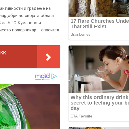
 активности и градење на
најдобри во својата област
С за БПС Куманово и
место пожарникар – спасител
МКК