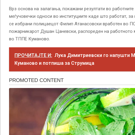
Врз основа на залагања, покажани резултати во работните
меѓучовечки односи во институциите каде што работат, за 
се избрани полицаецот Филип Атанасовски вработен во П
пожарникарот Душан Цаневски, распореден на работното 
во ТППЕ Куманово.
ПРОЧИТАЈТЕ И:
Лука Димитриевски го напушти 
Куманово и потпиша за Струмица