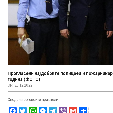
Прогласени најдобрите полицаец и пожарникар
година (ФОТО)
ON:
26.12.2022
Сподели со своите пријатели
Facebook
Twitter
WhatsApp
Messenger
Telegram
Viber
Gmail
Share