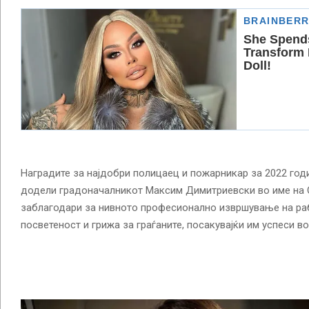
Наградите за најдобри полицаец и пожарникар за 2022 год
додели градоначалникот Максим Димитриевски во име на О
заблагодари за нивното професионално извршување на раб
посветеност и грижа за граѓаните, посакувајќи им успеси во