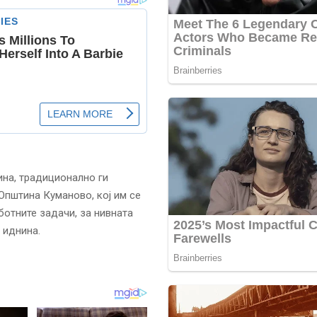
ина, традиционално ги
пштина Куманово, кој им се
отните задачи, за нивната
 иднина.