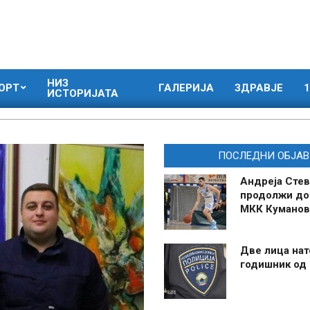
НИЗ
ОРТ
ГАЛЕРИЈА
ЗДРАВЈЕ
1
ИСТОРИЈАТА
ПОСЛЕДНИ ОБЈАВ
Андреја Стев
продолжи до
МКК Куманов
Две лица нат
годишник од