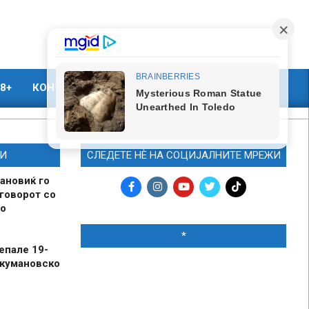
8+
КОНТАКТ
МАРКЕТИНГ
И
СЛЕДЕТЕ НЀ НА СОЦИЈАЛНИТЕ МРЕЖИ
ановиќ го
говорот со
о
*
епале 19-
 кумановско