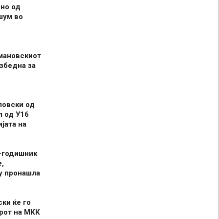
но од
шум во
мановскиот
збедна за
ловски од
л од У16
јата на
-годишник
,
у пронашла
ски ќе го
рот на МКК