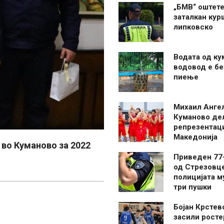
„БМВ“ оштете
заталкан кур
липковско
Водата од ку
водовод е бе
пиење
Михаил Анге
Куманово де
репрезентаци
Македонија
 во Куманово за 2022
Приведен 77
од Стрезовце
полицијата м
три пушки
Бојан Крстев
засили росте