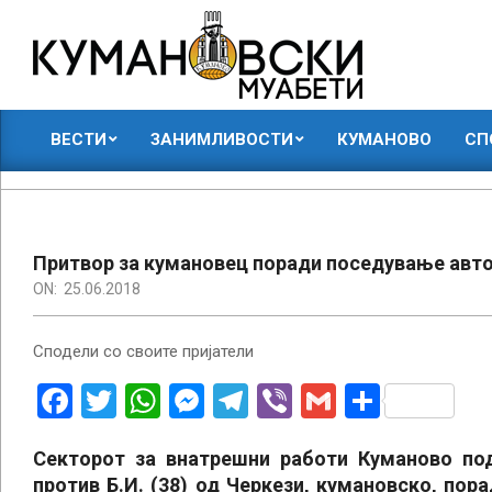
Skip
to
content
КУМАНОВСКИ
ВЕСТИ
ЗАНИМЛИВОСТИ
КУМАНОВО
СП
МУАБЕТИ
Primary
Navigation
Menu
Притвор за кумановец поради поседување авт
ON:
25.06.2018
Сподели со своите пријатели
Facebook
Twitter
WhatsApp
Messenger
Telegram
Viber
Gmail
Share
Секторот за внатрешни работи Куманово под
против Б.И. (38) од Черкези, кумановско, пор