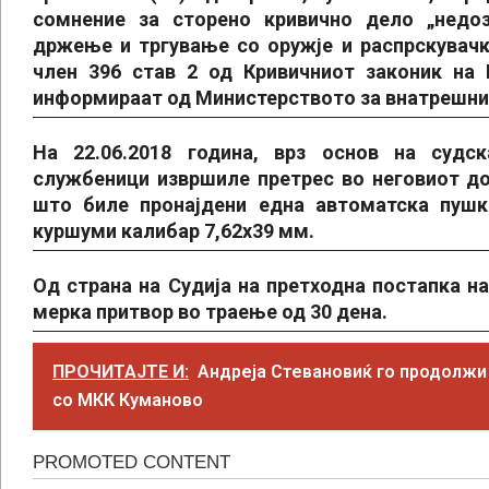
сомнение за сторено кривично дело „недоз
држење и тргување со оружје и распрскувачк
член 396 став 2 од Кривичниот законик на 
информираат од Министерството за внатрешни
На 22.06.2018 година, врз основ на судск
службеници извршиле претрес во неговиот до
што биле пронајдени една автоматска пушк
куршуми калибар 7,62х39 мм.
Од страна на Судија на претходна постапка на
мерка притвор во траење од 30 дена.
ПРОЧИТАЈТЕ И:
Андреја Стевановиќ го продолжи
со МКК Куманово