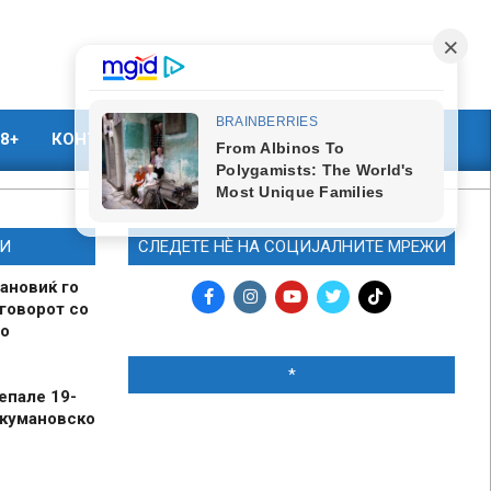
8+
КОНТАКТ
МАРКЕТИНГ
И
СЛЕДЕТЕ НЀ НА СОЦИЈАЛНИТЕ МРЕЖИ
ановиќ го
говорот со
о
*
епале 19-
 кумановско