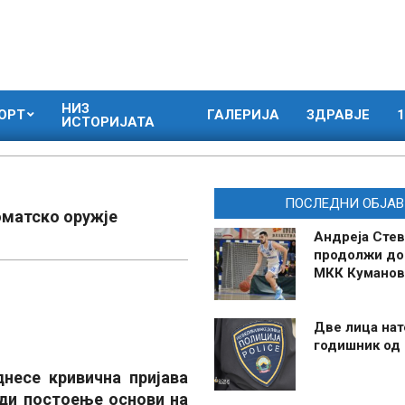
НИЗ
ОРТ
ГАЛЕРИЈА
ЗДРАВЈЕ
1
ИСТОРИЈАТА
ПОСЛЕДНИ ОБЈАВ
оматско оружје
Андреја Стев
продолжи до
МКК Куманов
Две лица нат
годишник од
несе кривична пријава
ади постоење основи на