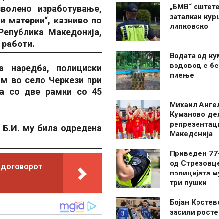
„БМВ“ оштете
волено изработување,
заталкан кур
и материи“, казниво по
липковско
Република Македонија,
 работи.
Водата од ку
водовод е бе
а наредба, полициски
пиење
м во село Черкези при
а со две рамки со 45
Михаил Анге
Куманово де
репрезентаци
 Б.И. му била одредена
Македонија
Приведен 77
од Стрезовце
 договорот
полицијата м
три пушки
Бојан Крстев
засили росте