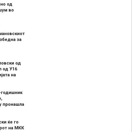
но од
шум во
мановскиот
збедна за
ловски од
л од У16
јата на
-годишник
,
у пронашла
ски ќе го
рот на МКК