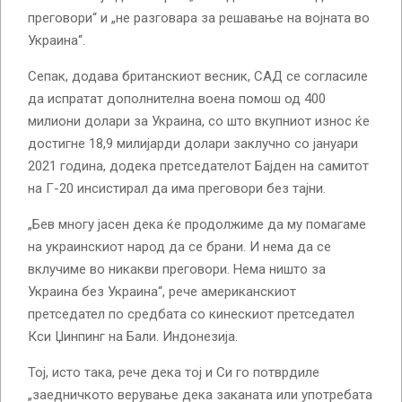
преговори“ и „не разговара за решавање на војната во
Украина“.
Сепак, додава британскиот весник, САД се согласиле
да испратат дополнителна воена помош од 400
милиони долари за Украина, со што вкупниот износ ќе
достигне 18,9 милијарди долари заклучно со јануари
2021 година, додека претседателот Бајден на самитот
на Г-20 инсистирал да има преговори без тајни.
„Бев многу јасен дека ќе продолжиме да му помагаме
на украинскиот народ да се брани. И нема да се
вклучиме во никакви преговори. Нема ништо за
Украина без Украина“, рече американскиот
претседател по средбата со кинескиот претседател
Кси Џинпинг на Бали. Индонезија.
Тој, исто така, рече дека тој и Си го потврдиле
„заедничкото верување дека заканата или употребата