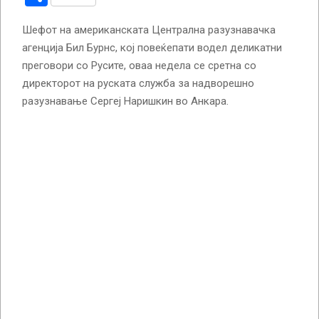
Шефот на американската Централна разузнавачка
агенција Бил Бурнс, кој повеќепати водел деликатни
преговори со Русите, оваа недела се сретна со
директорот на руската служба за надворешно
разузнавање Сергеј Наришкин во Анкара.