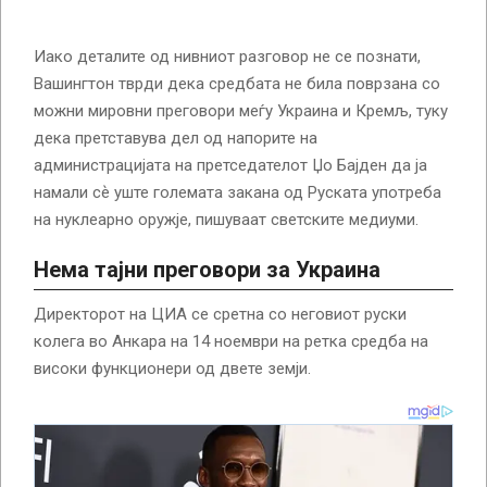
Иако деталите од нивниот разговор не се познати,
Вашингтон тврди дека средбата не била поврзана со
можни мировни преговори меѓу Украина и Кремљ, туку
дека претставува дел од напорите на
администрацијата на претседателот Џо Бајден да ја
намали сѐ уште големата закана од Руската употреба
на нуклеарно оружје, пишуваат светските медиуми.
Нема тајни преговори за Украина
Директорот на ЦИА се сретна со неговиот руски
колега во Анкара на 14 ноември на ретка средба на
високи функционери од двете земји.