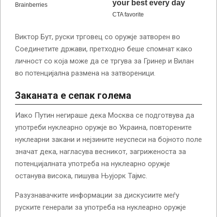
Виктор Бут, руски трговец со оружје затворен во
Соединетите држави, претходно беше спомнат како
личност со која може да се тргува за Гринер и Вилан
во потенцијална размена на затвореници.
Заканата е сепак голема
Иако Путин негираше дека Москва се подготвува да
употреби нуклеарно оружје во Украина, повторените
нуклеарни закани и нејзините неуспеси на бојното поле
значат дека, нагласува весникот, загриженоста за
потенцијалната употреба на нуклеарно оружје
останува висока, пишува Њујорк Тајмс.
Разузнавачките информации за дискусиите меѓу
руските генерали за употреба на нуклеарно оружје