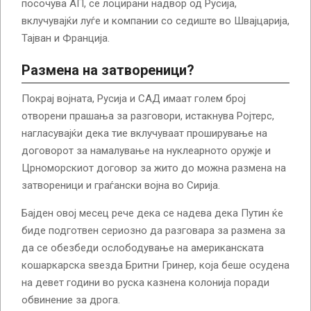
посочува АП, се лоцирани надвор од Русија,
вклучувајќи луѓе и компании со седиште во Швајцарија,
Тајван и Франција.
Размена на затвореници?
Покрај војната, Русија и САД имаат голем број
отворени прашања за разговори, истакнува Ројтерс,
нагласувајќи дека тие вклучуваат проширување на
договорот за намалување на нуклеарното оружје и
Црноморскиот договор за жито до можна размена на
затвореници и граѓански војна во Сирија.
Бајден овој месец рече дека се надева дека Путин ќе
биде подготвен сериозно да разговара за размена за
да се обезбеди ослободување на американската
кошаркарска ѕвезда Бритни Гринер, која беше осудена
на девет години во руска казнена колонија поради
обвинение за дрога.