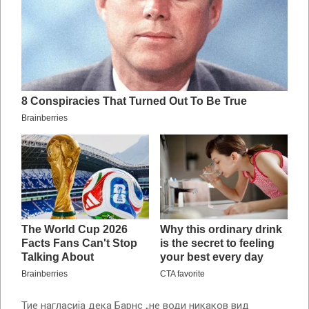
Тие нагласија дека Барнс „не води никаков вид