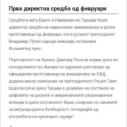
Прва директна средба од февруари
Средбата меѓу Бурнс и Наришкин во Турција беше
директна средба на највисоките американски и руски
претставници од февруари, кога рускиот претседател
Владимир Путин нареди инвазија, истакнува
Асошиетед прес.
Портпаролот на Кремљ Дмитриј Песков изјави дека во
понеделникот во Анкара се одржале разговори од
официјални претставници на иницијатива на САД,
додека висок помошник на претседателот Реџеп Таип
Ердоган рече дека Турција е домаќин на состанок на
шефовите на руските и американските разузнавачки
агенции и дека состанокот беше „поврзан со заканите
за меѓународната безбедност, почнувајќи од
употребата на нуклеарно оружје“.