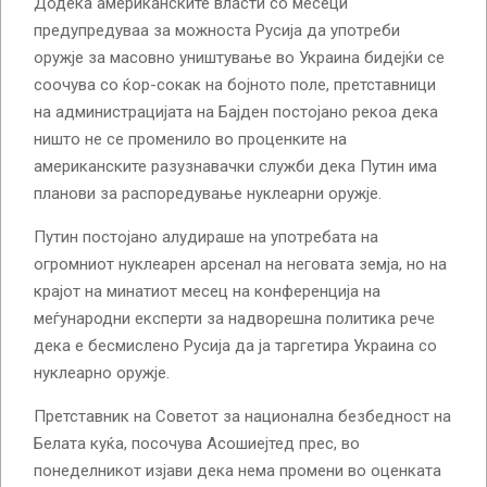
Додека американските власти со месеци
предупредуваа за можноста Русија да употреби
оружје за масовно уништување во Украина бидејќи се
соочува со ќор-сокак на бојното поле, претставници
на администрацијата на Бајден постојано рекоа дека
ништо не се променило во проценките на
американските разузнавачки служби дека Путин има
планови за распоредување нуклеарни оружје.
Путин постојано алудираше на употребата на
огромниот нуклеарен арсенал на неговата земја, но на
крајот на минатиот месец на конференција на
меѓународни експерти за надворешна политика рече
дека е бесмислено Русија да ја таргетира Украина со
нуклеарно оружје.
Претставник на Советот за национална безбедност на
Белата куќа, посочува Асошиејтед прес, во
понеделникот изјави дека нема промени во оценката