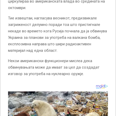
циркулираа во американската влада во средината на
октомври.
Тие извештаи, нагласува весникот, предизвикале
загриженост делумно поради тоа што пристигнале
некаде во времето кога Русија почнала да ја обвинува
Украина за планови за употреба на валкана бомба,
експлозивна направа што шири радиоактивен
материјал над една област.
Некои американски функционери мислеа дека
обвинувањата може да имаат за цел да создадат
изговор за употреба на нуклеарно оружје.