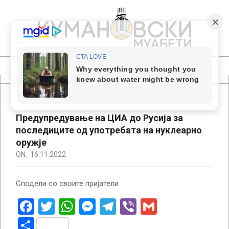
Skip
to
content
КУМАНОВСКИ
МУАБЕТИ
Primary
Navigation
Menu
Предупредување на ЦИА до Русија за
последиците од употребата на нуклеарно
оружје
ON:
16.11.2022
Сподели со своите пријатели
Facebook
Twitter
WhatsApp
Messenger
Telegram
Viber
Gmail
Share