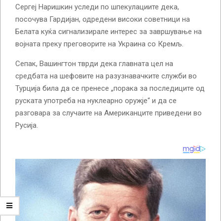
Сергеј Наришкин уследи по шпекулациите дека,
посочува Гардијан, одредени високи советници на
Белата куќа сигнализирале интерес за завршување на
војната преку преговорите на Украина со Кремљ.
Сепак, Вашингтон тврди дека главната цел на
средбата на шефовите на разузнавачките служби во
Турција била да се пренесе „порака за последиците од
руската употреба на нуклеарно оружје“ и да се
разговара за случаите на Американците приведени во
Русија.