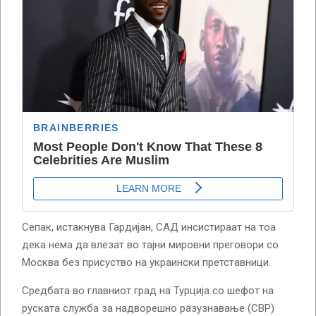
Сепак, истакнува Гардијан, САД инсистираат на тоа
дека нема да влезат во тајни мировни преговори со
Москва без присуство на украински претставници.
Средбата во главниот град на Турција со шефот на
руската служба за надворешно разузнавање (СВР)