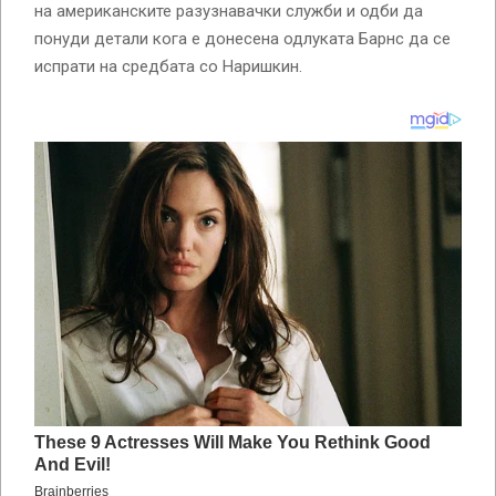
на американските разузнавачки служби и одби да
понуди детали кога е донесена одлуката Барнс да се
испрати на средбата со Наришкин.