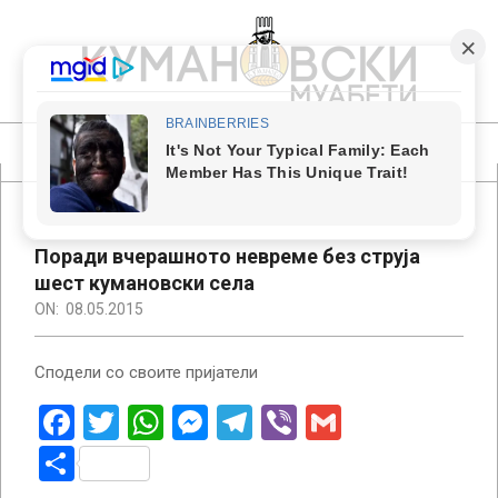
Skip
to
content
КУМАНОВСКИ
МУАБЕТИ
Primary
Navigation
Menu
Поради вчерашното невреме без струја
шест кумановски села
ON:
08.05.2015
Сподели со своите пријатели
Facebook
Twitter
WhatsApp
Messenger
Telegram
Viber
Gmail
Share