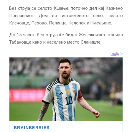
Без струја се селото Кшање, поточно дел кај Казнено
Поправниот Дом во истоименото село, селото
Клечовце, Пезово, Пелинце, Челопек и Никуљане.
До 15 часот, без струја ќе бидат Жележничка станица
Табановце како и населено место Сланиште.