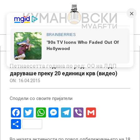
Skip
to
content
КУМАНОВСКИ
МУАБЕТИ
Primary
Navigation
Menu
Петнаесетта година по ред: ОО на ЛДП
даруваше преку 20 единици крв (видео)
ON:
16.04.2015
Сподели со своите пријатели
Facebook
Twitter
WhatsApp
Messenger
Telegram
Viber
Gmail
Share
Во низата активности по повод одбележувањето на 18