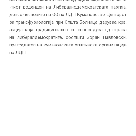
-тиот роденден на Либералнодемократската партија,
денес членовите на ОО на ЛДП Куманово, во Центарот
за трансфузиологија при Општа Болница даруваа крв,
акција која традиционално се спроведува од страна
на либералдемократите, соопшти Зоран Павловски,
претседател на кумановската општинска организација
на ЛДП.