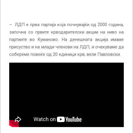
– ЛДП е прва партија која почнувајќи од 2000 година,
започна со првите крводарителски акции на ниво на
партиите во Куманово. На денешната акција имаме
присуство и на млади членови на ЛДП, и очекуваме да
собереме повеќе од 20 единици крв, вели Павловски.