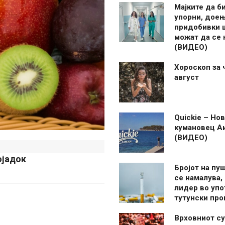
Мајките да б
упорни, дое
придобивки 
можат да се
(ВИДЕО)
Хороскоп за 
август
Quickie – Нов
кумановец А
(ВИДЕО)
ојадок
Бројот на пу
се намалува, 
лидер во упо
тутунски пр
Врховниот су