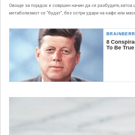
Овошје за појадок е совршен начин да се разбудите,затоа 
метаболизмот се “будат”, без остри удари на кафе или масн