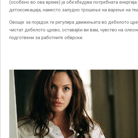
(особено во ова време) ја обезбедува потребната енергија 
детоксикација, наместо залудно трошење на варење на теш
Овошје за појадок ги регулира движењата во дебелото цре
чистат дебелото црево, оставајќи ви вам, чувство на олесн
подготвени за работните обврски.