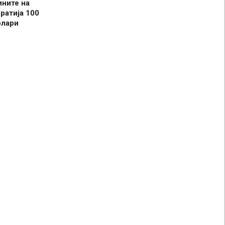
ините на
ратија 100
олари