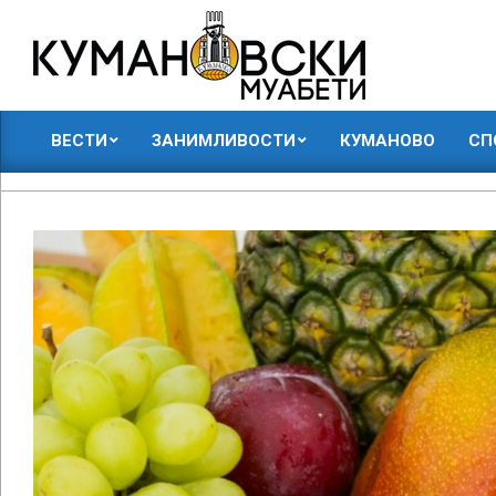
Skip
to
content
КУМАНОВСКИ
ВЕСТИ
ЗАНИМЛИВОСТИ
КУМАНОВО
СП
МУАБЕТИ
Primary
Navigation
Menu