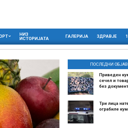
НИЗ
ОРТ
ГАЛЕРИЈА
ЗДРАВЈЕ
1
ИСТОРИЈАТА
ПОСЛЕДНИ ОБЈАВ
Приведен ку
сечел и това
без документ
Три лица нат
ограбиле ку