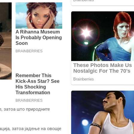
е, затоа што природните
.
ција, затоа јадење на овошје