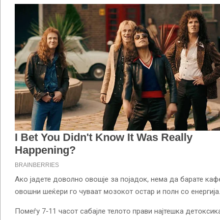
Ако јадете доволно овошје за појадок, нема да барате каф
овошни шеќери го чуваат мозокот остар и полн со енергија
Помеѓу 7-11 часот сабајле телото прави најтешка детоксика