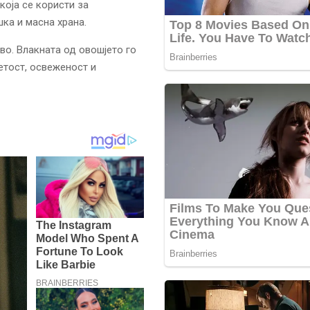
која се користи за
ка и масна храна.
во. Влакната од овошјето го
етост, освеженост и