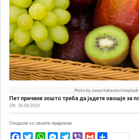
Photo by Jonas Kakaroto/Unsplash
Пет причини зошто треба да јадете овошје за п
ON:
26.08.2024
Сподели со своите пријатели
Facebook
Twitter
WhatsApp
Messenger
Telegram
Viber
Gmail
Share