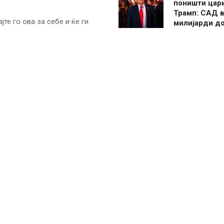
поништи цар
Трамп: САД в
те го ова за себе и ќе ги
милијарди д