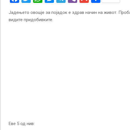
Јадењето овошје за појадок е здрав начин на живот. Пробај
видите придобивките.
Еве 5 од нив: