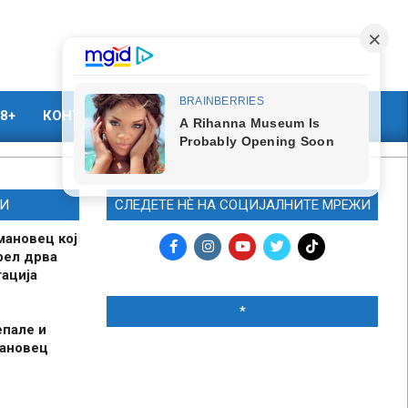
8+
КОНТАКТ
МАРКЕТИНГ
И
СЛЕДЕТЕ НЀ НА СОЦИЈАЛНИТЕ МРЕЖИ
мановец кој
рел дрва
ација
*
епале и
мановец