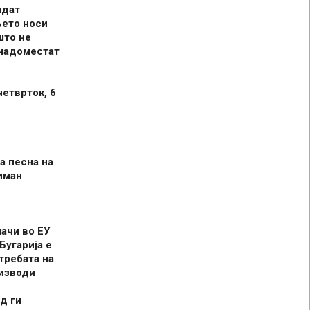
идат
њето носи
што не
 надоместат
четврток, 6
а песна на
иман
шачи во ЕУ
Бугарија е
требата на
оизводи
д ги