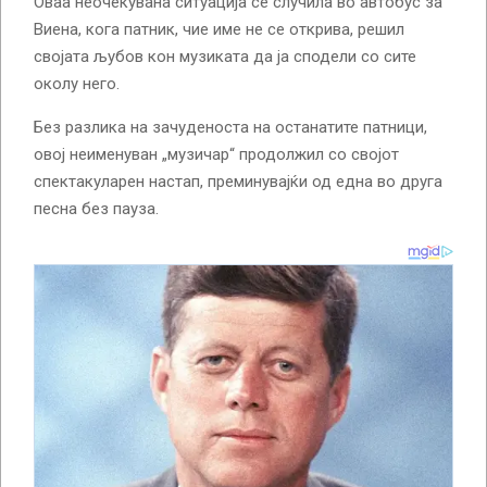
Оваа неочекувана ситуација се случила во автобус за
Виена, кога патник, чие име не се открива, решил
својата љубов кон музиката да ја сподели со сите
околу него.
Без разлика на зачуденоста на останатите патници,
овој неименуван „музичар“ продолжил со својот
спектакуларен настап, преминувајќи од една во друга
песна без пауза.