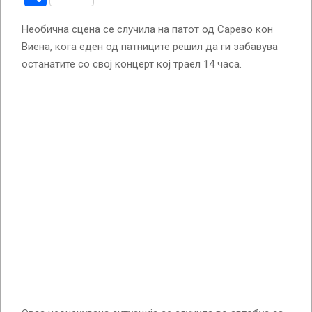
Необична сцена се случила на патот од Сарево кон
Виена, кога еден од патниците решил да ги забавува
останатите со свој концерт кој траел 14 часа.