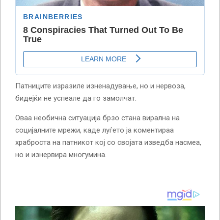
Патниците изразиле изненадување, но и нервоза,
бидејќи не успеале да го замолчат.
Оваа необична ситуација брзо стана вирална на
социјалните мрежи, каде луѓето ја коментираа
храброста на патникот кој со својата изведба насмеа,
но и изнервира многумина.