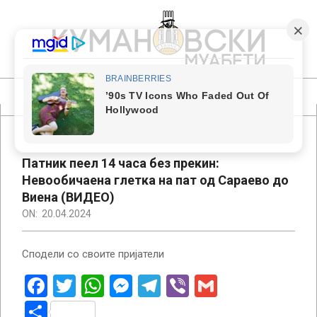
Skip
to
content
КУМАНОВСКИ
МУАБЕТИ
Primary
Navigation
Menu
Патник пеел 14 часа без прекин:
Невообичаена глетка на пат од Сараево до
Виена (ВИДЕО)
ON:
20.04.2024
Сподели со своите пријатели
Facebook
Twitter
WhatsApp
Messenger
Telegram
Viber
Gmail
Share