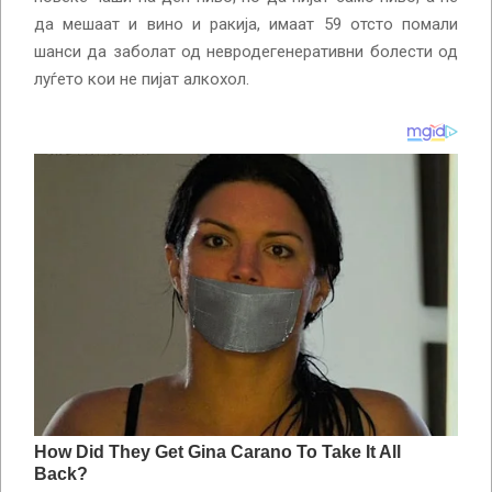
да мешаат и вино и ракија, имаат 59 отсто помали
шанси да заболат од невродегенеративни болести од
луѓето кои не пијат алкохол.