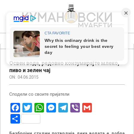
Skip
to
content
КУМАНОВСКИ
МУАБЕТИ
Primary
Navigation
Menu
Освен вода, редовно конзумирајте млеко,
пиво и зелен чај
ON:
04.06.2015
Сподели со своите пријатели
Facebook
Twitter
WhatsApp
Messenger
Telegram
Viber
Gmail
Share
Безбројни студии потврдија дека водата е добра