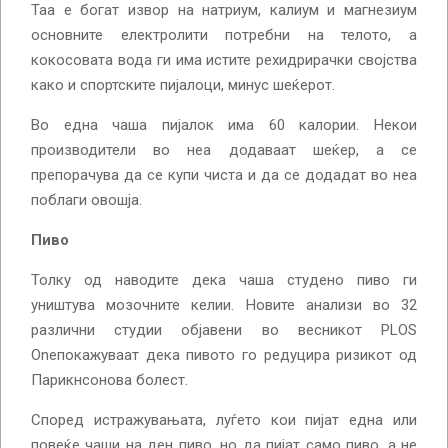
Таа е богат извор на натриум, калиум и магнезиум
основните електролити потребни на телото, а
кокосовата вода ги има истите рехидрирачки својства
како и спортските пијалоци, минус шеќерот.
Во една чаша пијалок има 60 калории. Некои
производители во неа додаваат шеќер, а се
препорачува да се купи чиста и да се додадат во неа
поблаги овошја.
Пиво
Толку од наводите дека чаша студено пиво ги
уништува мозочните келии. Новите анализи во 32
различни студии објавени во весникот PLOS
Oneпокажуваат дека пивото го редуцира ризикот од
Парикнсонова болест.
Според истражувањата, луѓето кои пијат една или
повеќе чаши на ден пиво, но да пијат само пиво, а не