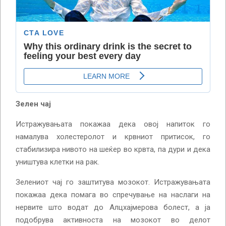
Зелен чај
Истражувањата покажаа дека овој напиток го
намалува холестеролот и крвниот притисок, го
стабилизира нивото на шеќер во крвта, па дури и дека
уништува клетки на рак.
Зелениот чај го заштитува мозокот. Истражувањата
покажаа дека помага во спречување на наслаги на
нервите што водат до Алцхајмерова болест, а ја
подобрува активноста на мозокот во делот