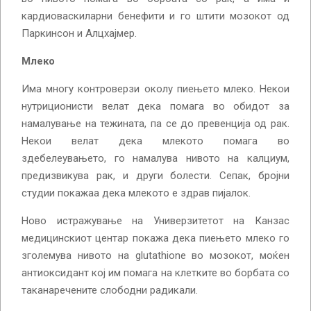
кардиоваскиларни бенефити и го штити мозокот од
Паркинсон и Алцхајмер.
Млеко
Има многу контроверзи околу пиењето млеко. Некои
нутриционисти велат дека помага во обидот за
намалување на тежината, па се до превенција од рак.
Некои велат дека млекото помага во
здебелеувањето, го намалува нивото на калциум,
предизвикува рак, и други болести. Сепак, бројни
студии покажаа дека млекото е здрав пијалок.
Ново истражување на Универзитетот на Канзас
медицинскиот центар покажа дека пиењето млеко го
зголемува нивото на glutathione во мозокот, моќен
антиоксидант кој им помага на клетките во борбата со
таканаречените слободни радикали.