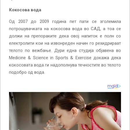
Кокосова вода
Од 2007 до 2009 година пет пати се зголемила
потрошувачката на кокосова вода во САД, а тоа се
должи на препораките дека овој напиток е полн со
електролити кои на извонреден начин го рехидрираат
телото по вежбање. Дури една студија објавена во
Medicine & Science in Sports & Exercise докажа дека
кокосовата вода ги надополнува течностите во телото
подобро од вода.