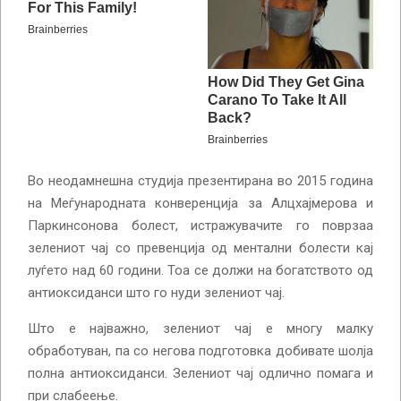
Во неодамнешна студија презентирана во 2015 година
на Меѓународната конверенција за Алцхајмерова и
Паркинсонова болест, истражувачите го поврзаа
зелениот чај со превенција од ментални болести кај
луѓето над 60 години. Тоа се должи на богатството од
антиоксиданси што го нуди зелениот чај.
Што е најважно, зелениот чај е многу малку
обработуван, па со негова подготовка добивате шолја
полна антиоксиданси. Зелениот чај одлично помага и
при слабеење.