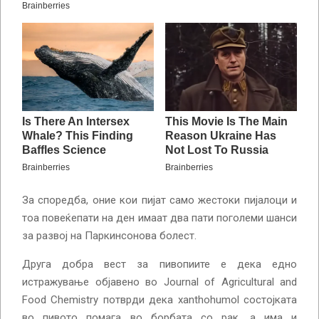
За споредба, оние кои пијат само жестоки пијалоци и
тоа повеќепати на ден имаат два пати поголеми шанси
за развој на Паркинсонова болест.
Друга добра вест за пивопиите е дека едно
истражување објавено во Journal of Agricultural and
Food Chemistry потврди дека xanthohumol состојката
во пивото помага во борбата со рак, а има и