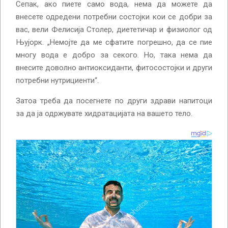
Сепак, ако пиете само вода, нема да можете да
внесете одредени потребни состојки кои се добри за
вас, вели Фелисија Столер, диететичар и физиолог од
Њујорк. „Немојте да ме сфатите погрешно, да се пие
многу вода е добро за секого. Но, така нема да
внесите доволно антиоксиданти, фитосостојки и други
потребни нутрициенти“.
Затоа треба да посегнете по други здрави напитоци
за да ја одржувате хидратацијата на вашето тело.