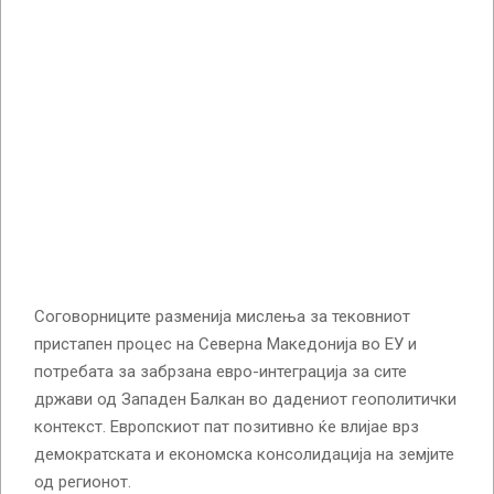
Соговорниците разменија мислења за тековниот
пристапен процес на Северна Македонија во ЕУ и
потребата за забрзана евро-интеграција за сите
држави од Западен Балкан во дадениот геополитички
контекст. Европскиот пат позитивно ќе влијае врз
демократската и економска консолидација на земјите
од регионот.