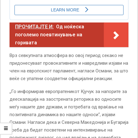
ПРОЧИТАЈТЕ И:
Од ноќеска
поголемо поевтинување на
горивата
Врз севкупната атмосфера во овој период секако не
придонесуваат провокативните и навредливи изјави на
член на европскиот парламент, нагласи Османи, за што
веќе се упатени соодветни официјални реакции.
„Го информирав европратеникот Кјучук за напорите за
деескалација на заострената реторика во односите
меѓу нашите две држави, и потребата од враќање на
позитивната динамика во нашите односи“, изјави
Османи. Нагласи дека и Северна Македонија и Бугарија
треба да бидат посветени на интензивирање на
политичкиот дијалог, со цел враќање на довербата.