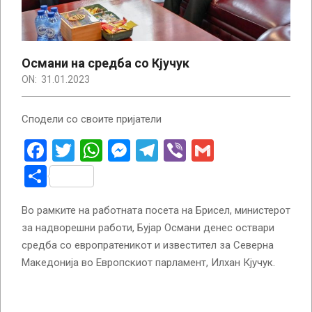
Османи на средба со Кјучук
ON:
31.01.2023
Сподели со своите пријатели
Facebook
Twitter
WhatsApp
Messenger
Telegram
Viber
Gmail
Share
Во рамките на работната посета на Брисел, министерот
за надворешни работи, Бујар Османи денес оствари
средба со европратеникот и известител за Северна
Македонија во Европскиот парламент, Илхан Кјучук.