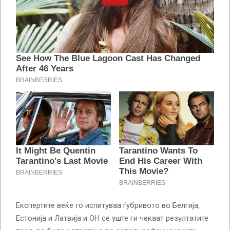
Експертите веќе го испитуваа ѓубривото во Белгија,
Естонија и Латвија и ОН се уште ги чекаат резултатите