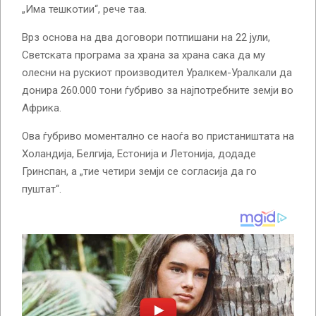
„Има тешкотии“, рече таа.
Врз основа на два договори потпишани на 22 јули,
Светската програма за храна за храна сака да му
олесни на рускиот производител Уралкем-Уралкали да
донира 260.000 тони ѓубриво за најпотребните земји во
Африка.
Ова ѓубриво моментално се наоѓа во пристаништата на
Холандија, Белгија, Естонија и Летонија, додаде
Гринспан, а „тие четири земји се согласија да го
пуштат“.