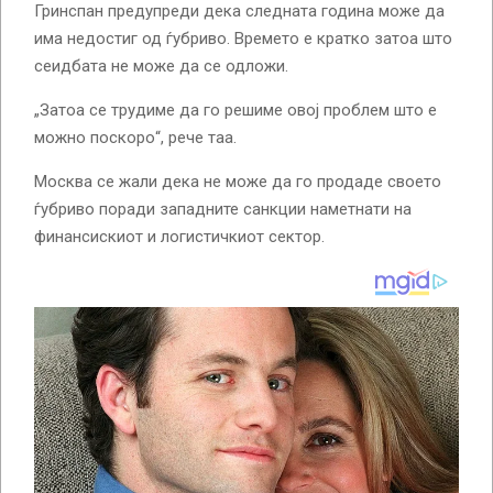
Гринспан предупреди дека следната година може да
има недостиг од ѓубриво. Времето е кратко затоа што
сеидбата не може да се одложи.
„Затоа се трудиме да го решиме овој проблем што е
можно поскоро“, рече таа.
Москва се жали дека не може да го продаде своето
ѓубриво поради западните санкции наметнати на
финансискиот и логистичкиот сектор.