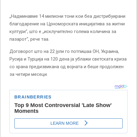
„Надминавме 14 милиони тони кои беа дистрибуирани
благодарение на Црноморската иницијатива за житни
култури“, што е „исклучително голема количина за
пазарот“, рече таа.
Договорот што на 22 јули го потпишаа ОН, Украина,
Русија и Турција на 120 дена ја ублажи светската криза
со храна предизвикана од војната и беше продолжен
за четири месеци.