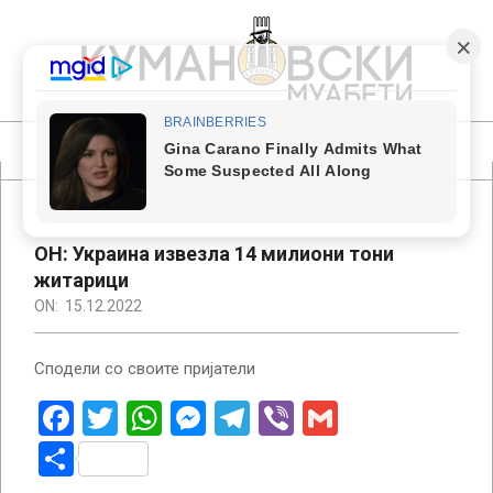
Skip
to
content
КУМАНОВСКИ
МУАБЕТИ
Primary
Navigation
Menu
ОН: Украина извезла 14 милиони тони
житарици
ON:
15.12.2022
Сподели со своите пријатели
Facebook
Twitter
WhatsApp
Messenger
Telegram
Viber
Gmail
Share