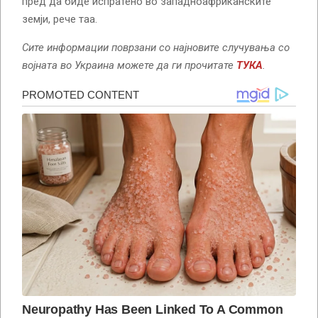
пред да биде испратено во западноафриканските
земји, рече таа.
Сите информации поврзани со најновите случувања со
војната во Украина можете да ги прочитате
ТУКА
.