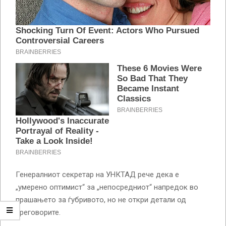
Генералниот секретар на УНКТАД рече дека е
„умерено оптимист“ за „непосредниот“ напредок во
прашањето за ѓубривото, но не откри детали од
преговорите.