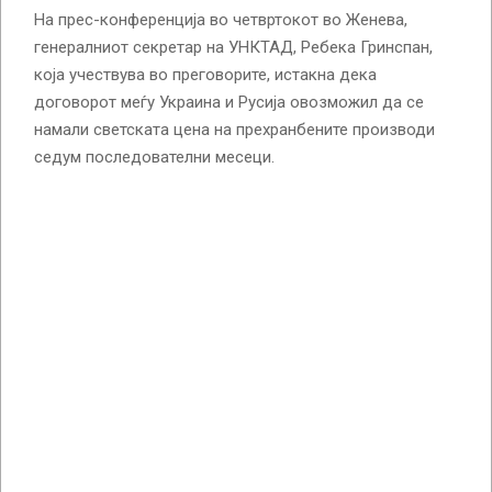
На прес-конференција во четвртокот во Женева,
генералниот секретар на УНКТАД, Ребека Гринспан,
која учествува во преговорите, истакна дека
договорот меѓу Украина и Русија овозможил да се
намали светската цена на прехранбените производи
седум последователни месеци.