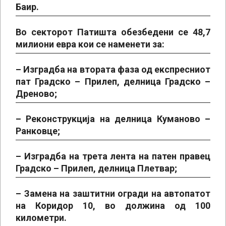
Баир.
Во секторот Патишта обезбедени се 48,7
милиони евра кои се наменети за:
– Изградба на втората фаза од експресниот
пат Градско – Прилеп, делница Градско –
Дреново;
– Реконструкција на делница Куманово –
Ранковце;
– Изградба на трета лента на патен правец
Градско – Прилеп, делница Плетвар;
– Замена на заштитни огради на автопатот
на Коридор 10, во должина од 100
километри.