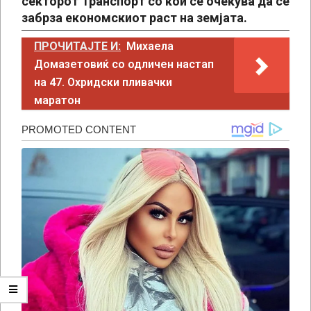
секторот Транспорт со кои се очекува да се
забрза економскиот раст на земјата.
ПРОЧИТАЈТЕ И:
Михаела
Домазетовиќ со одличен настап
на 47. Охридски пливачки
маратон