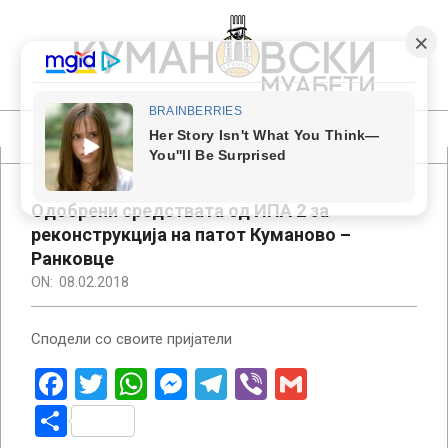
Skip
to
content
КУМАНОВСКИ
МУАБЕТИ
Primary
Navigation
Menu
Одобрени средствата од ИПА 2 за
реконструкција на патот Куманово –
Ранковце
ON:
08.02.2018
Сподели со своите пријатели
Facebook
Twitter
WhatsApp
Messenger
Telegram
Viber
Gmail
Share