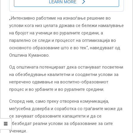
„Интензивно работиме на изнаоѓање решение во
услови кога низ целата држава се бележи намалување
на бројот на ученици во руралните средини, а
паралелно се следи и процесот на оптимизација во
основното образование што е во тек“, наведуваат од
Општина Куманово.
Од општината потенцираат дека остануваат посветени
на обезбедување квалитетни и соодветни услови за
непречено одвивање на воспитно-образовниот
процес и во урбаните и во руралните средини.
Според нив, само преку отворена комуникација,
меѓусебна доверба и соработка со граѓаните може да
се зачуваат образовните капацитети и да се
обезбедат реални услови за образование за сите
ученици.