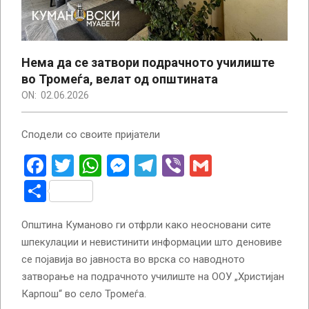
Нема да се затвори подрачното училиште
во Тромеѓа, велат од општината
ON:
02.06.2026
Сподели со своите пријатели
Facebook
Twitter
WhatsApp
Messenger
Telegram
Viber
Gmail
Share
Општина Куманово ги отфрли како неосновани сите
шпекулации и невистинити информации што деновиве
се појавија во јавноста во врска со наводното
затворање на подрачното училиште на ООУ „Христијан
Карпош“ во село Тромеѓа.