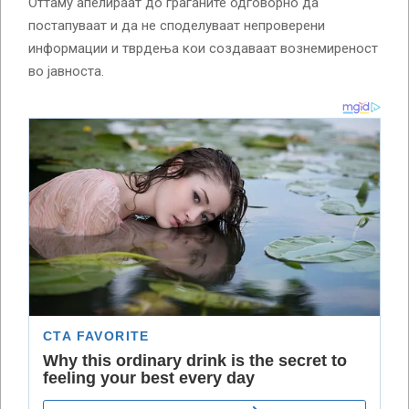
Оттаму апелираат до граѓаните одговорно да
постапуваат и да не споделуваат непроверени
информации и тврдења кои создаваат вознемиреност
во јавноста.