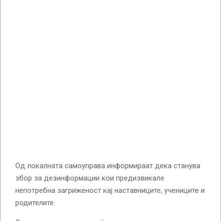
Од локалната самоуправа информираат дека станува
збор за дезинформации кои предизвикале
непотребна загриженост кај наставниците, учениците и
родителите.