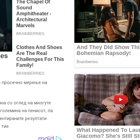
о просечно мерење на
на со оглед на многуте
олемина на пенисот, па
ентираните резултати
 тие.