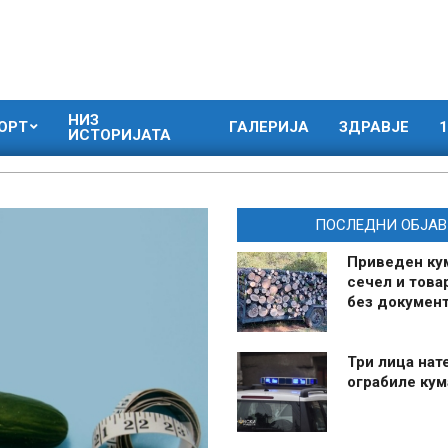
НИЗ
ОРТ
ГАЛЕРИЈА
ЗДРАВЈЕ
1
ИСТОРИЈАТА
ПОСЛЕДНИ ОБЈАВ
Приведен ку
сечел и това
без документ
Три лица нат
ограбиле ку