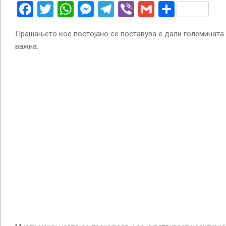
Facebook
Twitter
WhatsApp
Messenger
Telegram
Viber
Gmail
Share
Прашањето кое постојано се поставува е дали големината 
важна.