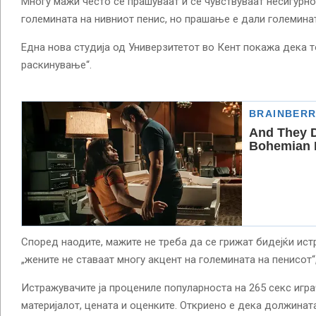
Многу мажи често се прашуваат и се чувствуваат несигурно
големината на нивниот пенис, но прашање е дали големинат
Една нова студија од Универзитетот во Кент покажа дека то
раскинување“.
Според наодите, мажите не треба да се грижат бидејќи ис
„жените не ставаат многу акцент на големината на пенисот“
Истражувачите ја процениле популарноста на 265 секс играч
материјалот, цената и оценките. Откриено е дека должинат