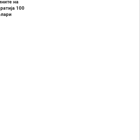
ините на
ратија 100
олари