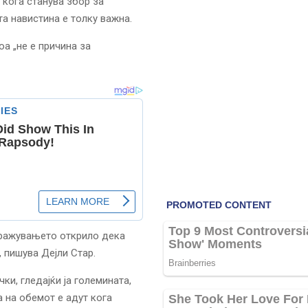
 кога станува збор за
а навистина е толку важна.
а „не е причина за
тражувањето открило дека
, пишува Дејли Стар.
ки, гледајќи ја големината,
а на обемот е адут кога