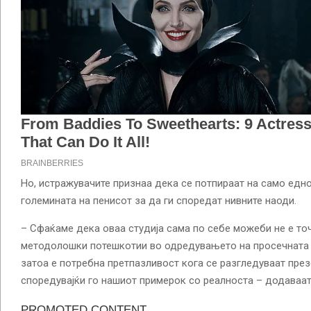
Но, истражувачите признаа дека се потпираат на само едн
големината на пенисот за да ги споредат нивните наоди.
– Сфаќаме дека оваа студија сама по себе можеби не е точ
методолошки потешкотии во одредувањето на просечната г
затоа е потребна претпазливост кога се разгледуваат през
споредувајќи го нашиот примерок со реалноста – додаваат