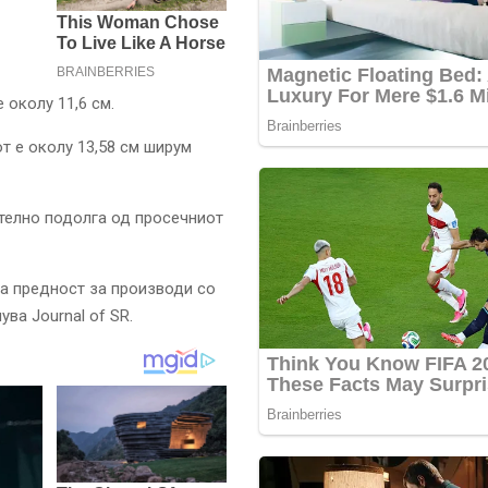
 околу 11,6 см.
т е околу 13,58 см ширум
ително подолга од просечниот
ва предност за производи со
ва Journal of SR.