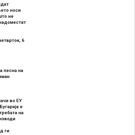
идат
њето носи
што не
 надоместат
четврток, 6
а песна на
иман
шачи во ЕУ
Бугарија е
требата на
оизводи
д ги