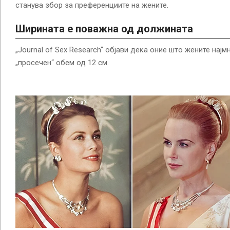
станува збор за преференциите на жените.
Ширината е поважна од должината
„Journal of Sex Research“ објави дека оние што жените најм
„просечен“ обем од 12 см.