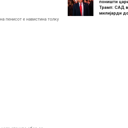
поништи цар
Трамп: САД в
милијарди д
на пенисот е навистина толку