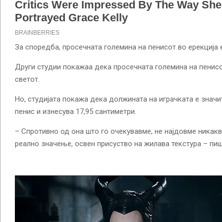
За споредба, просечната големина на пенисот во ерекција е
Други студии покажаа дека просечната големина на пенисо
светот.
Но, студијата покажа дека должината на играчката е знач
пенис и изнесува 17,95 сантиметри.
– Спротивно од она што го очекувавме, не најдовме никак
реално значење, освен присуство на жилава текстура – пишу