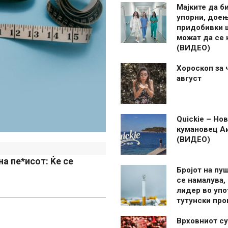
Мајките да б
упорни, дое
придобивки 
можат да се
(ВИДЕО)
Хороскоп за 
август
Quickie – Нов
кумановец А
(ВИДЕО)
а пе*исот: Ќе се
Бројот на пу
се намалува, 
лидер во упо
тутунски пр
Врховниот су