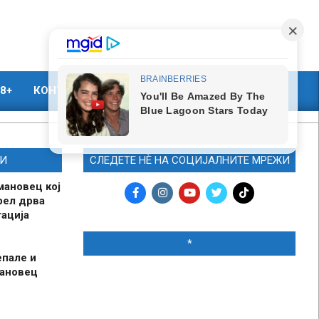
8+
КОНТАКТ
МАРКЕТИНГ
И
СЛЕДЕТЕ НЀ НА СОЦИЈАЛНИТЕ МРЕЖИ
мановец кој
рел дрва
ација
*
епале и
мановец