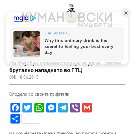
Skip
to
content
КУМАНОВСКИ
МУАБЕТИ
Primary
Navigation
Menu
На Фејсбук осамна сторија за дете – питач
брутално нападнато во ГТЦ
ON:
18.06.2015
Сподели со своите пријатели
Facebook
Twitter
WhatsApp
Messenger
Telegram
Viber
Gmail
Share
На социјалната мрежа Фејсбук, во групата ”Женски