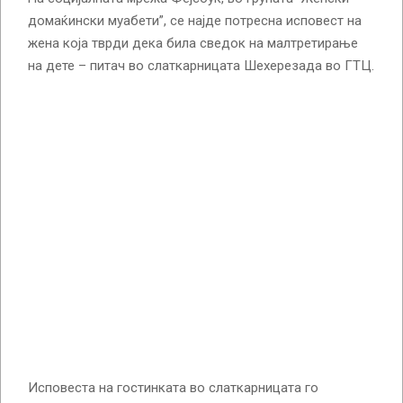
домаќински муабети”, се најде потресна исповест на
жена која тврди дека била сведок на малтретирање
на дете – питач во слаткарницата Шехерезада во ГТЦ.
Исповеста на гостинката во слаткарницата го