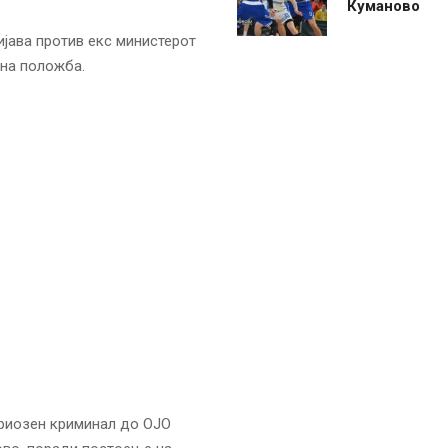
Куманово
јава против екс министерот
на положба.
ериозен криминал до ОЈО