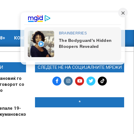
8+
КОНТАКТ
МАРКЕТИНГ
И
СЛЕДЕТЕ НЀ НА СОЦИЈАЛНИТЕ МРЕЖИ
ановиќ го
говорот со
о
*
епале 19-
 кумановско