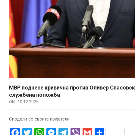
МВР поднесе кривична против Оливер Спасовск
службена положба
ON:
10.12.2025
Сподели со своите пријатели
Facebook
Twitter
WhatsApp
Messenger
Telegram
Viber
Gmail
Share