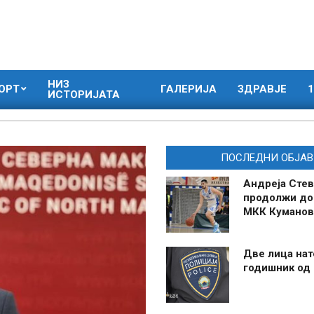
НИЗ
ОРТ
ГАЛЕРИЈА
ЗДРАВЈЕ
1
ИСТОРИЈАТА
ПОСЛЕДНИ ОБЈАВ
Андреја Стев
продолжи до
МКК Куманов
Две лица нат
годишник од