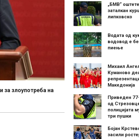
„БМВ“ оштете
заталкан кур
липковско
Водата од ку
водовод е бе
пиење
Михаил Анге
Куманово де
репрезентаци
Македонија
и за злоупотреба на
Приведен 77
од Стрезовце
полицијата м
три пушки
Бојан Крстев
засили росте