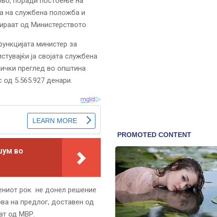
ново, поради постоење на
а на службена положба и
мираат од Министерството.
функцијата министер за
стувајќи ја својата службена
нички преглед во општина
 од 5.565.927 денари.
шум во
дениот рок не донел решение
ва на предлог, доставен од
ат од МВР.