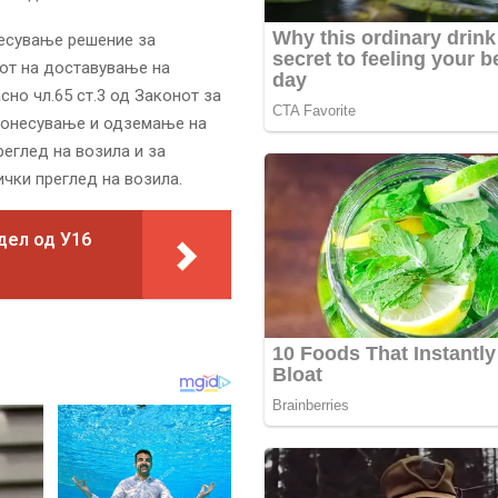
несување решение за
от на доставување на
сно чл.65 ст.3 од Законот за
 донесување и одземање на
еглед на возила и за
ички преглед на возила.
дел од У16