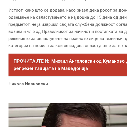
Истиот, како што се додава, иако знаел дека рокот за до
одземање на овластувањето е најдоцна до 15 дена од ден
предметот, не ја извршил својата службена должност согла
возила и чл.5 од Правилникот за начинот и постапката за
решението за овластување на правното лице за технички пр
категории на возила за кои се издава овластување за техн
ПРОЧИТАЈТЕ И:
Михаил Ангеловски од Куманово 
репрезентацијата на Македонија
Никола Ивановски