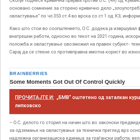
Скопје поднесе кривична пријава против О.С. (49) од Кума
основано сомнение за сторено кривично дело „злоупотреб
овластување“ по чл.353 ст.4 во врска со ст.1 од КЗ, инфор
Како што стои во соопштението, О.С. додека ја извршувал 
внатрешни работи, односно во текот на 2021 година, искори
положба и овластување овозможил на правен субјект- тех
Сарај да се стекне со противправна имотна корист во износ
ПРОЧИТАЈТЕ И:
„БМВ“ оштетено од заталкан кур
липковско
– О.С. делото го сторил на начин што во законски предви
за одземање на овластување за технички преглед врз осно
надлежна организациска единица за граѓански работи, вел