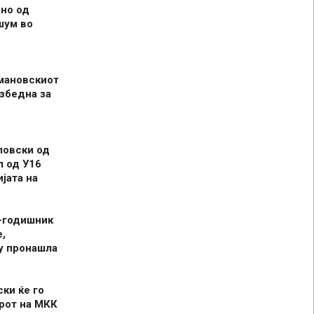
но од
шум во
мановскиот
збедна за
ловски од
л од У16
јата на
-годишник
,
у пронашла
ски ќе го
рот на МКК