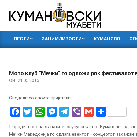
Skip
to
content
КУМАНОВСКИ
ВЕСТИ
ЗАНИМЛИВОСТИ
КУМАНОВО
СП
МУАБЕТИ
Primary
Navigation
Menu
Мото клуб ”Мечки” го одложи рок фестивалот 
ON:
21.05.2015
Сподели со своите пријатели
Facebook
Twitter
WhatsApp
Messenger
Telegram
Viber
Gmail
Share
Поради новонастанатите случувања во Куманово од по
Мечки Македонија го одлага евентот –концертот закажан за 