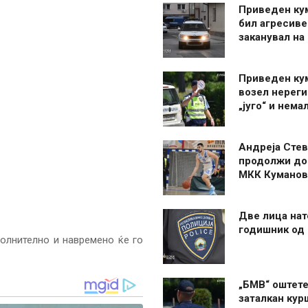
Приведен ку
бил агресиве
заканувал на
Приведен ку
возел нерег
„југо“ и нема
Андреја Стев
продолжи до
МКК Куманов
Две лица нат
годишник од
олнително и навремено ќе го
„БМВ“ оштете
заталкан кур