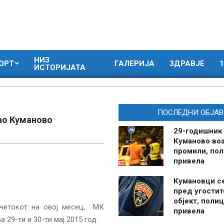
НИЗ
ОРТ
ГАЛЕРИЈА
ЗДРАВЈЕ
1
ИСТОРИЈАТА
ПОСЛЕДНИ ОБЈАВ
во Куманово
29-годишник
Куманово воз
промили, пол
привела
Кумановци с
пред угостит
објект, полиц
четокот на овој месец, МК
привела
29-ти и 30-ти мај 2015 год.