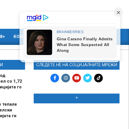
8+
КОНТАКТ
МАРКЕТИНГ
И
СЛЕДЕТЕ НЀ НА СОЦИЈАЛНИТЕ МРЕЖИ
 од
ел со 1,72
ицијата го
*
е тепале
елски
ијата ги