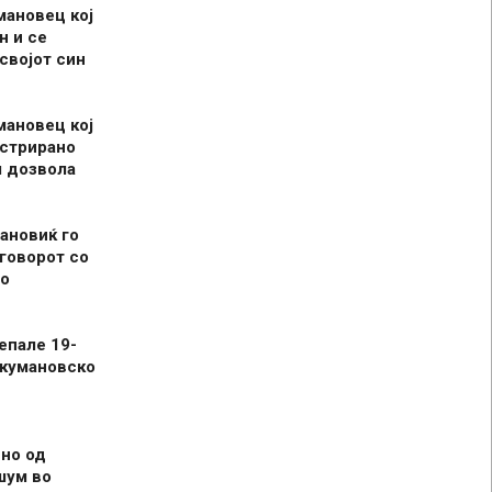
мановец кој
н и се
 својот син
мановец кој
истрирано
л дозвола
ановиќ го
говорот со
о
епале 19-
 кумановско
но од
шум во