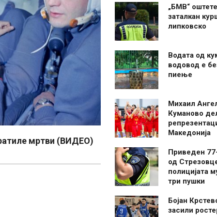
„БМВ“ оштете
заталкан кур
липковско
Водата од ку
водовод е бе
пиење
Михаил Анге
Куманово де
репрезентаци
Македонија
вратиле мртви (ВИДЕО)
Приведен 77
од Стрезовце
полицијата м
три пушки
Бојан Крстев
засили росте