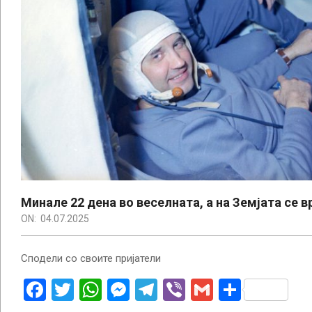
Минале 22 дена во веселната, а на Земјата се 
ON:
04.07.2025
Сподели со своите пријатели
Facebook
Twitter
WhatsApp
Messenger
Telegram
Viber
Gmail
Share