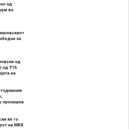
но од
шум во
мановскиот
збедна за
ловски од
л од У16
јата на
-годишник
,
у пронашла
ски ќе го
рот на МКК