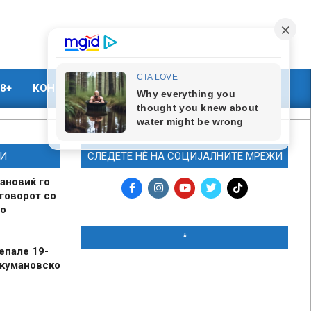
8+
КОНТАКТ
МАРКЕТИНГ
И
СЛЕДЕТЕ НЀ НА СОЦИЈАЛНИТЕ МРЕЖИ
ановиќ го
говорот со
о
*
епале 19-
 кумановско