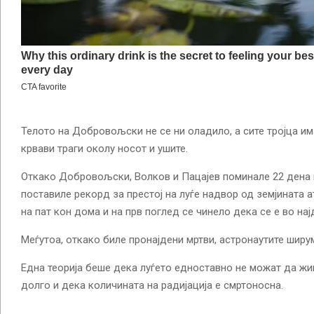
Телото на Добровољски не се ни оладило, а сите тројца и
крвави траги околу носот и ушите.
Откако Добровољски, Волков и Пацајев поминале 22 дена 
поставиле рекорд за престој на луѓе надвор од земјината 
на пат кон дома и на прв поглед се чинело дека се е во нај
Меѓутоа, откако биле пронајдени мртви, астронаутите ширу
Една теорија беше дека луѓето едноставно не можат да жи
долго и дека количината на радијација е смртоносна.