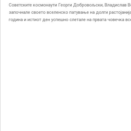
Советските космонаути Георги Добровољски, Владислав В
започнале своето вселенско патување на долги растојанија
година и истиот ден успешно слетале на првата човечка вс