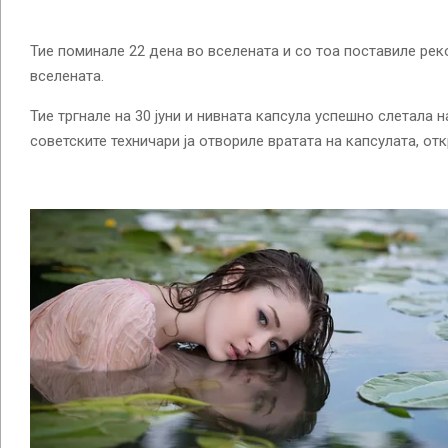
Тие поминале 22 дена во вселената и со тоа поставиле реко
вселената.
Тие тргнале на 30 јуни и нивната капсула успешно слетала н
советските техничари ја отвориле вратата на капсулата, отк