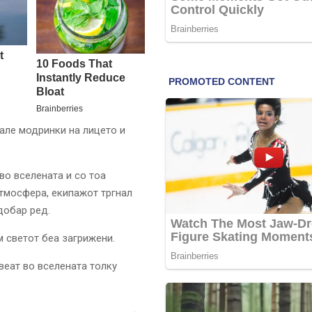
мале модринки на лицето и
во вселената и со тоа
атмосфера, екипажот тргнал
добар ред.
м светот беа загрижени.
веат во вселената толку