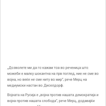
„Дозволете ми да го кажам тоа во реченица што
можеби е малку шокантна на прв поглед, ние не сме во
војна, но веќе не сме ниту во мир“, рече Мерц на
медиумски настан во Диселдорф.
Војната на Русија е „војна против нашата демократија и
војна против нашата слобода“, рече Мерц, додавајќи