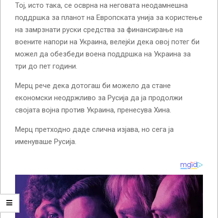
Тој, исто така, се осврна на неговата неодамнешна
поддршка за планот на Европската унија за користење
на замрзнати руски средства за финансирање на
воените напори на Украина, велејќи дека овој потег би
можел да обезбеди воена поддршка на Украина за
три до пет години.
Мерц рече дека дотогаш би можело да стане
економски неодржливо за Русија да ја продолжи
својата војна против Украина, пренесува Хина.
Мерц претходно даде слична изјава, но сега ја
именуваше Русија.