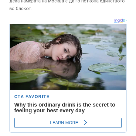
дека намерата на Москва е да го поткопа единството
во блокот.