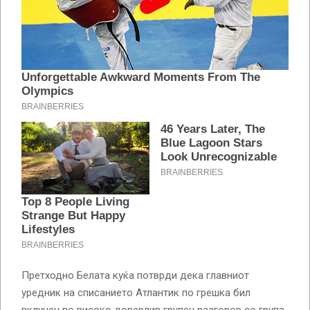
Претходно Белата куќа потврди дека главниот
уредник на списанието Атлантик по грешка бил