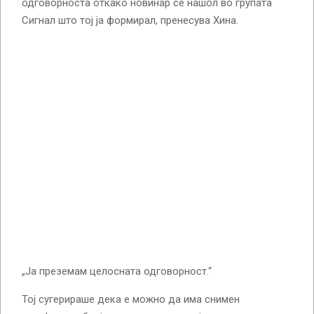
одговорноста откако новинар се нашол во групата
Сигнал што тој ја формирал, пренесува Хина.
„Ја преземам целосната одговорност.“
Тој сугерираше дека е можно да има снимен