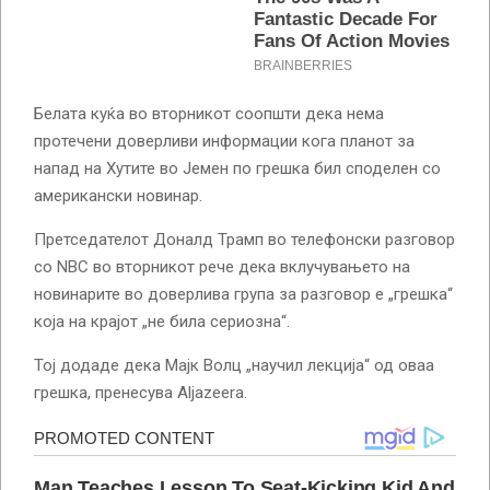
Белата куќа во вторникот соопшти дека нема
протечени доверливи информации кога планот за
напад на Хутите во Јемен по грешка бил споделен со
американски новинар.
Претседателот Доналд Трамп во телефонски разговор
со NBC во вторникот рече дека вклучувањето на
новинарите во доверлива група за разговор е „грешка“
која на крајот „не била сериозна“.
Тој додаде дека Мајк Волц „научил лекција“ од оваа
грешка, пренесува Aljazeera.