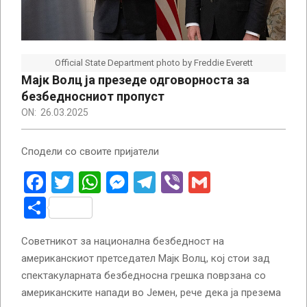
Official State Department photo by Freddie Everett
Мајк Волц ја презеде одговорноста за
безбедносниот пропуст
ON:
26.03.2025
Сподели со своите пријатели
Facebook
Twitter
WhatsApp
Messenger
Telegram
Viber
Gmail
Share
Советникот за национална безбедност на
американскиот претседател Мајк Волц, кој стои зад
спектакуларната безбедносна грешка поврзана со
американските напади во Јемен, рече дека ја презема