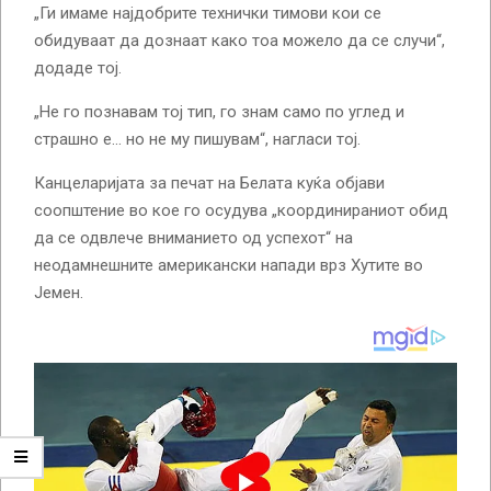
„Ги имаме најдобрите технички тимови кои се
обидуваат да дознаат како тоа можело да се случи“,
додаде тој.
„Не го познавам тој тип, го знам само по углед и
страшно е… но не му пишувам“, нагласи тој.
Канцеларијата за печат на Белата куќа објави
соопштение во кое го осудува „координираниот обид
да се одвлече вниманието од успехот“ на
неодамнешните американски напади врз Хутите во
Јемен.