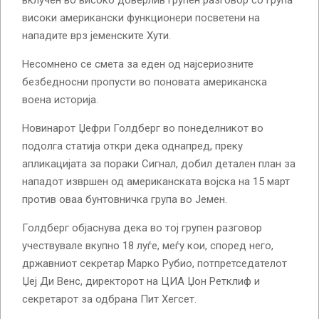
вклучен во високо доверлив групен разговор со група
високи американски функционери посветени на
нападите врз јеменските Хути.
Несомнено се смета за еден од најсериозните
безбедносни пропусти во поновата американска
воена историја.
Новинарот Џефри Голдберг во понеделникот во
подолга статија откри дека однапред, преку
апликацијата за пораки Сигнал, добил детален план за
нападот извршен од американската војска на 15 март
против оваа бунтовничка група во Јемен.
Голдберг објаснува дека во тој групен разговор
учествувале вкупно 18 луѓе, меѓу кои, според него,
државниот секретар Марко Рубио, потпретседателот
Џеј Ди Венс, директорот на ЦИА Џон Ретклиф и
секретарот за одбрана Пит Хегсет.